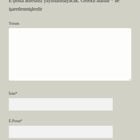
E-posta adresiniz yayınlanmayacak.
Gerekli alanlar
*
ile
işaretlenmişlerdir
Yorum
İsim*
E-Posta*