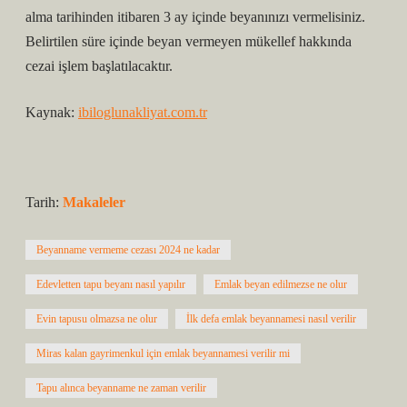
alma tarihinden itibaren 3 ay içinde beyanınızı vermelisiniz.
Belirtilen süre içinde beyan vermeyen mükellef hakkında
cezai işlem başlatılacaktır.
Kaynak:
ibiloglunakliyat.com.tr
Tarih:
Makaleler
Beyanname vermeme cezası 2024 ne kadar
Edevletten tapu beyanı nasıl yapılır
Emlak beyan edilmezse ne olur
Evin tapusu olmazsa ne olur
İlk defa emlak beyannamesi nasıl verilir
Miras kalan gayrimenkul için emlak beyannamesi verilir mi
Tapu alınca beyanname ne zaman verilir