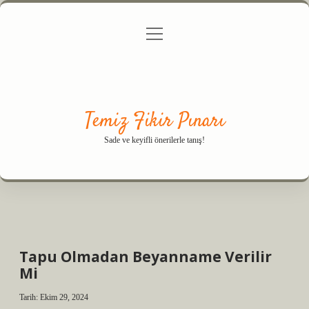
menüyü
Anasayfa
Gizlilik Politikası
Yasal Uyarı
aç
Hakkımızda
Temiz Fikir Pınarı
Sade ve keyifli önerilerle tanış!
Tapu Olmadan Beyanname Verilir
Mi
Tarih: Ekim 29, 2024