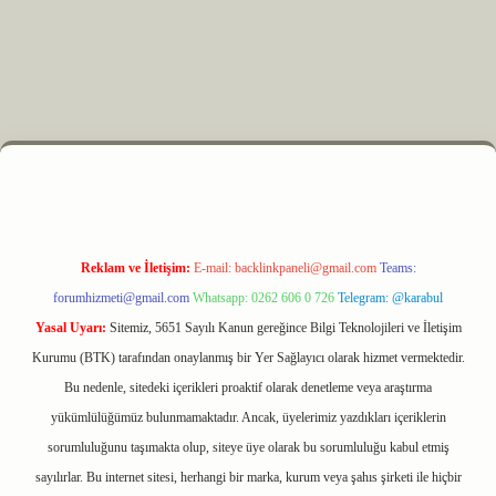
 elexbet
Reklam ve İletişim:
E-mail:
backlinkpaneli@gmail.com
Teams:
forumhizmeti@gmail.com
Whatsapp: 0262 606 0 726
Telegram: @karabul
Yasal Uyarı:
Sitemiz, 5651 Sayılı Kanun gereğince Bilgi Teknolojileri ve İletişim
Kurumu (BTK) tarafından onaylanmış bir Yer Sağlayıcı olarak hizmet vermektedir.
Bu nedenle, sitedeki içerikleri proaktif olarak denetleme veya araştırma
yükümlülüğümüz bulunmamaktadır. Ancak, üyelerimiz yazdıkları içeriklerin
sorumluluğunu taşımakta olup, siteye üye olarak bu sorumluluğu kabul etmiş
sayılırlar. Bu internet sitesi, herhangi bir marka, kurum veya şahıs şirketi ile hiçbir