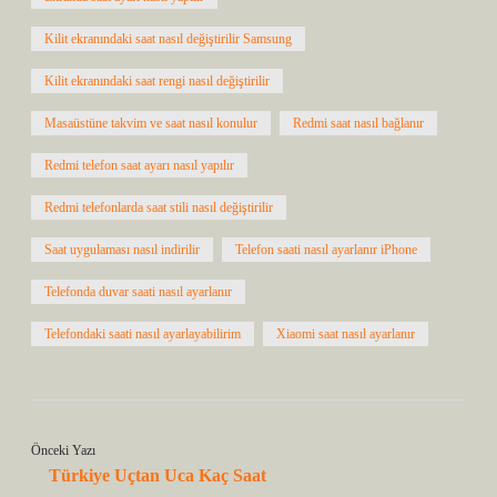
Kilit ekranındaki saat nasıl değiştirilir Samsung
Kilit ekranındaki saat rengi nasıl değiştirilir
Masaüstüne takvim ve saat nasıl konulur
Redmi saat nasıl bağlanır
Redmi telefon saat ayarı nasıl yapılır
Redmi telefonlarda saat stili nasıl değiştirilir
Saat uygulaması nasıl indirilir
Telefon saati nasıl ayarlanır iPhone
Telefonda duvar saati nasıl ayarlanır
Telefondaki saati nasıl ayarlayabilirim
Xiaomi saat nasıl ayarlanır
Önceki Yazı
Türkiye Uçtan Uca Kaç Saat