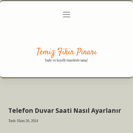
menüyü
Anasayfa
Gizlilik Politikası
Yasal Uyarı
aç
Hakkımızda
Temiz Fikir Pınarı
Sade ve keyifli önerilerle tanış!
Telefon Duvar Saati Nasıl Ayarlanır
Tarih: Ekim 26, 2024