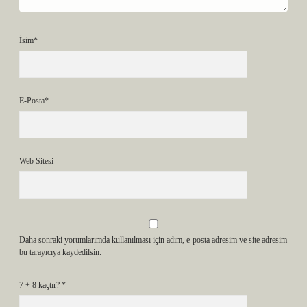
İsim*
E-Posta*
Web Sitesi
Daha sonraki yorumlarımda kullanılması için adım, e-posta adresim ve site adresim
bu tarayıcıya kaydedilsin.
7 + 8 kaçtır?
*