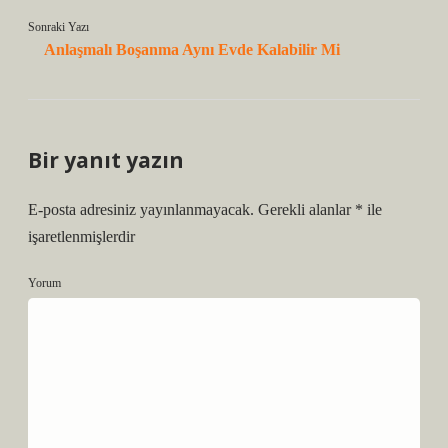
Sonraki Yazı
Anlaşmalı Boşanma Aynı Evde Kalabilir Mi
Bir yanıt yazın
E-posta adresiniz yayınlanmayacak.
Gerekli alanlar
*
ile
işaretlenmişlerdir
Yorum