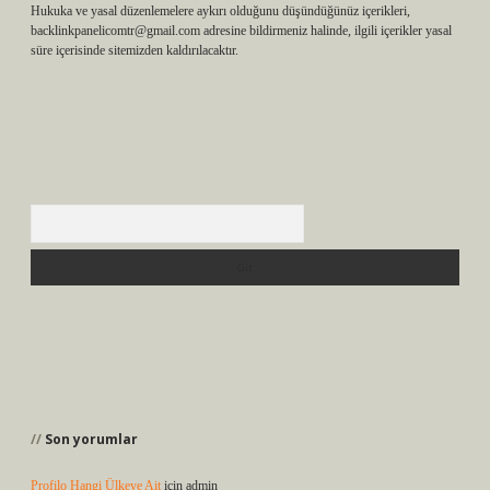
Hukuka ve yasal düzenlemelere aykırı olduğunu düşündüğünüz içerikleri,
backlinkpanelicomtr@gmail.com
adresine bildirmeniz halinde, ilgili içerikler yasal
süre içerisinde sitemizden kaldırılacaktır.
Arama
Son yorumlar
Profilo Hangi Ülkeye Ait
için
admin