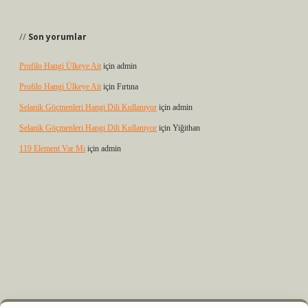
Son yorumlar
Profilo Hangi Ülkeye Ait
için
admin
Profilo Hangi Ülkeye Ait
için
Fırtına
Selanik Göçmenleri Hangi Dili Kullanıyor
için
admin
Selanik Göçmenleri Hangi Dili Kullanıyor
için
Yiğithan
119 Element Var Mı
için
admin
m elexbet