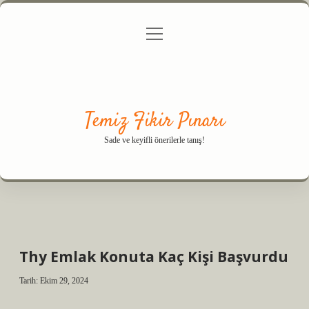
menüyü
Anasayfa
Gizlilik Politikası
Yasal Uyarı
aç
Hakkımızda
Temiz Fikir Pınarı
Sade ve keyifli önerilerle tanış!
Thy Emlak Konuta Kaç Kişi Başvurdu
Tarih: Ekim 29, 2024