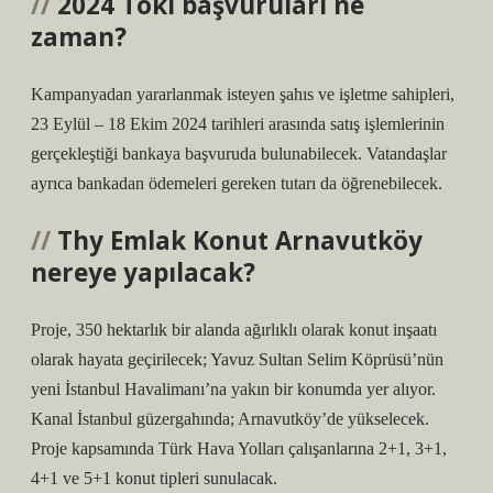
2024 Toki başvuruları ne
zaman?
Kampanyadan yararlanmak isteyen şahıs ve işletme sahipleri,
23 Eylül – 18 Ekim 2024 tarihleri ​​arasında satış işlemlerinin
gerçekleştiği bankaya başvuruda bulunabilecek. Vatandaşlar
ayrıca bankadan ödemeleri gereken tutarı da öğrenebilecek.
Thy Emlak Konut Arnavutköy
nereye yapılacak?
Proje, 350 hektarlık bir alanda ağırlıklı olarak konut inşaatı
olarak hayata geçirilecek; Yavuz Sultan Selim Köprüsü’nün
yeni İstanbul Havalimanı’na yakın bir konumda yer alıyor.
Kanal İstanbul güzergahında; Arnavutköy’de yükselecek.
Proje kapsamında Türk Hava Yolları çalışanlarına 2+1, 3+1,
4+1 ve 5+1 konut tipleri sunulacak.