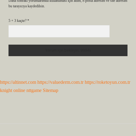
Daha sonraki yorumlarımda kullanılması için adım, e-posta adresim ve site adresim
bu tarayıcıya kaydedilsin.
5 + 3 kaçtır?
*
https://altinnet.com
https://valuederm.com.tr
https://roketoyun.com.tr
knight online
nttgame
Sitemap