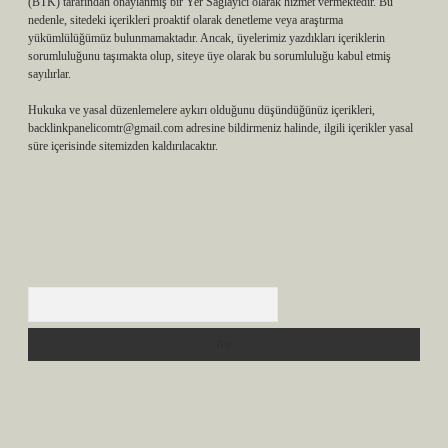
(BTK) tarafından onaylanmış bir Yer Sağlayıcı olarak hizmet vermektedir. Bu
nedenle, sitedeki içerikleri proaktif olarak denetleme veya araştırma
yükümlülüğümüz bulunmamaktadır. Ancak, üyelerimiz yazdıkları içeriklerin
sorumluluğunu taşımakta olup, siteye üye olarak bu sorumluluğu kabul etmiş
sayılırlar.
Hukuka ve yasal düzenlemelere aykırı olduğunu düşündüğünüz içerikleri,
backlinkpanelicomtr@gmail.com
adresine bildirmeniz halinde, ilgili içerikler yasal
süre içerisinde sitemizden kaldırılacaktır.
Arama