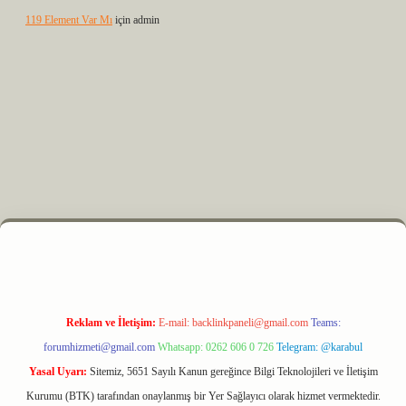
119 Element Var Mı
için
admin
z
m elexbet
Reklam ve İletişim:
E-mail:
backlinkpaneli@gmail.com
Teams:
forumhizmeti@gmail.com
Whatsapp: 0262 606 0 726
Telegram: @karabul
Yasal Uyarı:
Sitemiz, 5651 Sayılı Kanun gereğince Bilgi Teknolojileri ve İletişim
Kurumu (BTK) tarafından onaylanmış bir Yer Sağlayıcı olarak hizmet vermektedir.