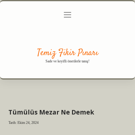
menüyü
Anasayfa
Gizlilik Politikası
Yasal Uyarı
aç
Hakkımızda
Temiz Fikir Pınarı
Sade ve keyifli önerilerle tanış!
Tümülüs Mezar Ne Demek
Tarih: Ekim 24, 2024