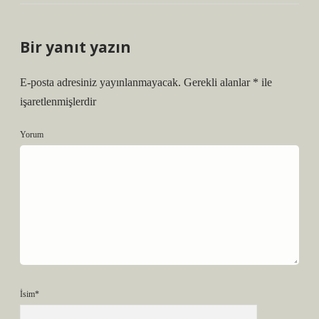
Bir yanıt yazın
E-posta adresiniz yayınlanmayacak.
Gerekli alanlar
*
ile
işaretlenmişlerdir
Yorum
İsim*