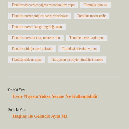
Tümülüs adı verilen yığma mezarları kim yaptı
Tümülüs kime ait
Tümülüs mezar girişleri hangi yöne bakar
Tümülüs mezar nedir
Tümülüs mezarı hangi uygarlığa aittir
Tümülüs mezarları kaç metrede olur
Tümülüs neden açılmıyor
Tümülüs olduğu nasıl anlaşılır
Tümülüslerde altın var mı
Tümülüslerde ne çıkar
Türkiyenin en büyük tümülüsü nerede
Önceki Yazı
Evde Nişasta Yoksa Yerine Ne Kullanılabilir
Sonraki Yazı
Haşhaş Ile Gelincik Aynı Mı