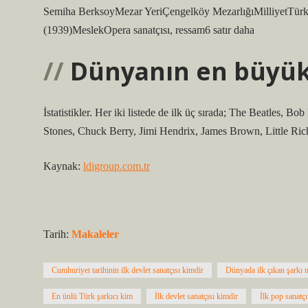
Semiha BerksoyMezar YeriÇengelköy MezarlığıMilliyetTürkE
(1939)MeslekOpera sanatçısı, ressam6 satır daha
Dünyanın en büyük 
İstatistikler. Her iki listede de ilk üç sırada; The Beatles, Bo
Stones, Chuck Berry, Jimi Hendrix, James Brown, Little Richa
Kaynak:
ldigroup.com.tr
Tarih:
Makaleler
Cumhuriyet tarihinin ilk devlet sanatçısı kimdir
Dünyada ilk çıkan şarkı n
En ünlü Türk şarkıcı kim
İlk devlet sanatçısı kimdir
İlk pop sanatç