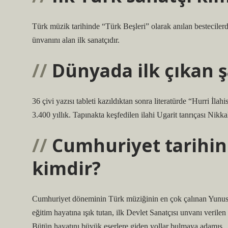
Türk müzik tarihinde “Türk Beşleri” olarak anılan bestecilerd
ünvanını alan ilk sanatçıdır.
Dünyada ilk çıkan ş
36 çivi yazısı tableti kazıldıktan sonra literatürde “Hurri İla
3.400 yıllık. Tapınakta keşfedilen ilahi Ugarit tanrıçası Nikka
Cumhuriyet tarihini
kimdir?
Cumhuriyet döneminin Türk müziğinin en çok çalınan Yunus E
eğitim hayatına ışık tutan, ilk Devlet Sanatçısı unvanı ver
Bütün hayatını büyük eserlere giden yollar bulmaya adamış