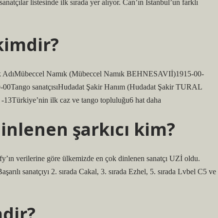
atçılar listesinde ilk sırada yer alıyor. Can’ın İstanbul’un farklı
kimdir?
üzik AdıMübeccel Namık (Mübeccel Namık BEHNESAVIİ)1915-00-
0-00Tango sanatçısıHudadat Şakir Hanım (Hudadat Şakir TURAL
0 -13Türkiye’nin ilk caz ve tango topluluğu6 hat daha
inlenen şarkıcı kim?
fy’ın verilerine göre ülkemizde en çok dinlenen sanatçı UZİ oldu.
şarılı sanatçıyı 2. sırada Cakal, 3. sırada Ezhel, 5. sırada Lvbel C5 ve
mdir?