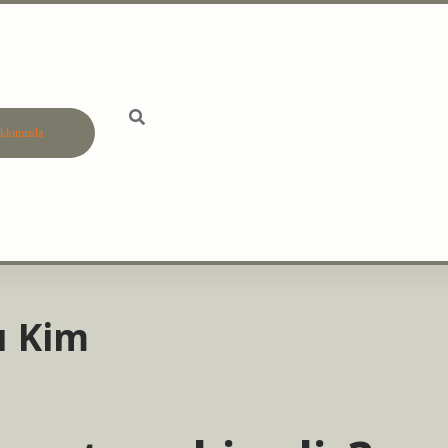
kkımızda
betci
vdcasino gü
ı Kim