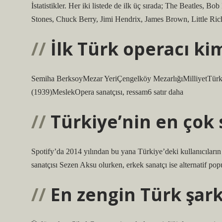
İstatistikler. Her iki listede de ilk üç sırada; The Beatles, Bo
Stones, Chuck Berry, Jimi Hendrix, James Brown, Little Richa
İlk Türk operacı ki
Semiha BerksoyMezar YeriÇengelköy MezarlığıMilliyetTürkE
(1939)MeslekOpera sanatçısı, ressam6 satır daha
Türkiye’nin en çok 
Spotify’da 2014 yılından bu yana Türkiye’deki kullanıcıların
sanatçısı Sezen Aksu olurken, erkek sanatçı ise alternatif po
En zengin Türk şark