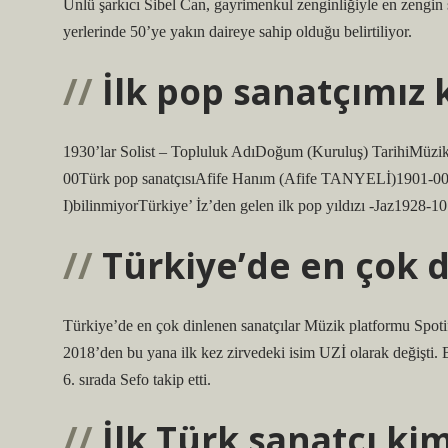
Ünlü şarkıcı Sibel Can, gayrimenkul zenginliğiyle en zengin san
yerlerinde 50’ye yakın daireye sahip olduğu belirtiliyor.
İlk pop sanatçımız 
1930’lar Solist – Topluluk AdıDoğum (Kuruluş) TarihiM
00Türk pop sanatçısıAfife Hanım (Afife TANYELİ)1901-0
I)bilinmiyorTürkiye’ İz’den gelen ilk pop yıldızı -Jaz1928-1
Türkiye’de en çok d
Türkiye’de en çok dinlenen sanatçılar Müzik platformu Spoti
2018’den bu yana ilk kez zirvedeki isim UZİ olarak değişti. Ba
6. sırada Sefo takip etti.
İlk Türk sanatçı ki