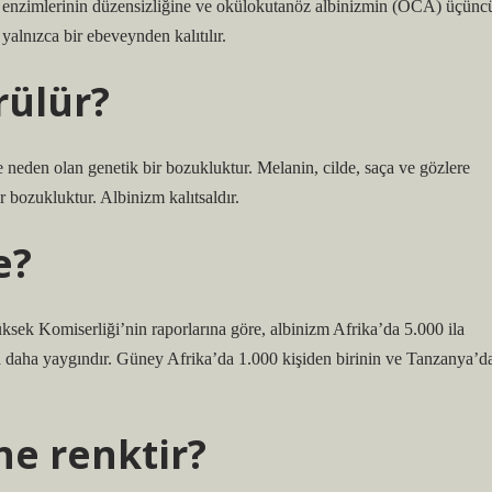
naz enzimlerinin düzensizliğine ve okülokutanöz albinizmin (OCA) üçünc
yalnızca bir ebeveynden kalıtılır.
rülür?
neden olan genetik bir bozukluktur. Melanin, cilde, saça ve gözlere
r bozukluktur. Albinizm kalıtsaldır.
e?
sek Komiserliği’nin raporlarına göre, albinizm Afrika’da 5.000 ila
’da daha yaygındır. Güney Afrika’da 1.000 kişiden birinin ve Tanzanya’d
ne renktir?