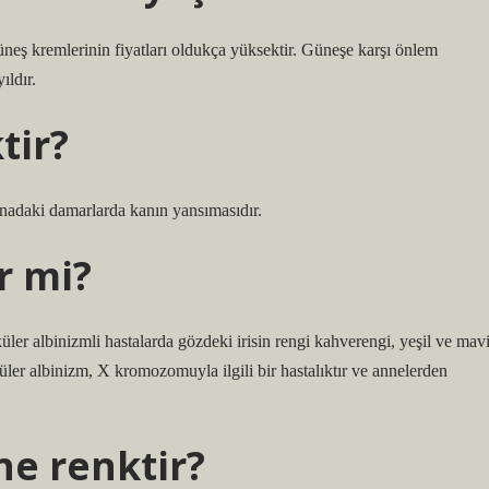
eş kremlerinin fiyatları oldukça yüksektir. Güneşe karşı önlem
ıldır.
tir?
inadaki damarlarda kanın yansımasıdır.
r mi?
küler albinizmli hastalarda gözdeki irisin rengi kahverengi, yeşil ve mav
Oküler albinizm, X kromozomuyla ilgili bir hastalıktır ve annelerden
ne renktir?