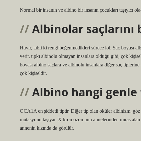
Normal bir insanın ve albino bir insanın çocukları taşıyıcı ol
Albinolar saçlarını 
Hayır, tabii ki rengi beğenmedikleri sürece lol. Saç boyası alb
verir, tıpkı albinolu olmayan insanlara olduğu gibi, çok kişis
boyası albino saçlara ve albinolu insanlara diğer saç tiplerin
çok kişiseldir.
Albino hangi genle 
OCA1A en şiddetli tiptir. Diğer tip olan oküler albinizm, göz
mutasyonu taşıyan X kromozomunu annelerinden miras alan erk
annenin kızında da görülür.