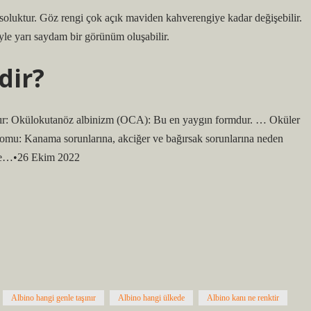
le soluktur. Göz rengi çok açık maviden kahverengiye kadar değişebilir.
iyle yarı saydam bir görünüm oluşabilir.
dir?
vardır: Okülokutanöz albinizm (OCA): Bu en yaygın formdur. … Oküler
omu: Kanama sorunlarına, akciğer ve bağırsak sorunlarına neden
kale…•26 Ekim 2022
Albino hangi genle taşınır
Albino hangi ülkede
Albino kanı ne renktir