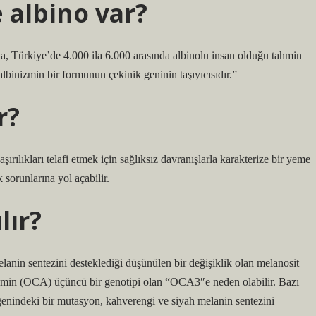
 albino var?
, Türkiye’de 4.000 ila 6.000 arasında albinolu insan olduğu tahmin
albinizmin bir formunun çekinik geninin taşıyıcısıdır.”
r?
şırılıkları telafi etmek için sağlıksız davranışlarla karakterize bir yeme
sorunlarına yol açabilir.
lır?
anin sentezini desteklediği düşünülen bir değişiklik olan melanosit
izmin (OCA) üçüncü bir genotipi olan “OCA3″e neden olabilir. Bazı
 genindeki bir mutasyon, kahverengi ve siyah melanin sentezini