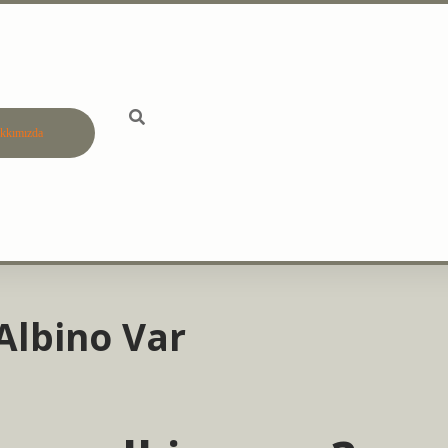
kkımızda
betci
vdcasino gün
Albino Var