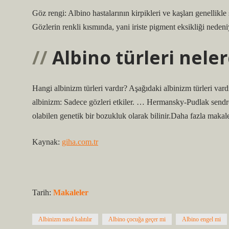
Göz rengi: Albino hastalarının kirpikleri ve kaşları genellik
Gözlerin renkli kısmında, yani iriste pigment eksikliği neden
Albino türleri neler
Hangi albinizm türleri vardır? Aşağıdaki albinizm türleri 
albinizm: Sadece gözleri etkiler. … Hermansky-Pudlak sendr
olabilen genetik bir bozukluk olarak bilinir.Daha fazla ma
Kaynak:
giha.com.tr
Tarih:
Makaleler
Albinizm nasıl kalıtılır
Albino çocuğa geçer mi
Albino engel mi