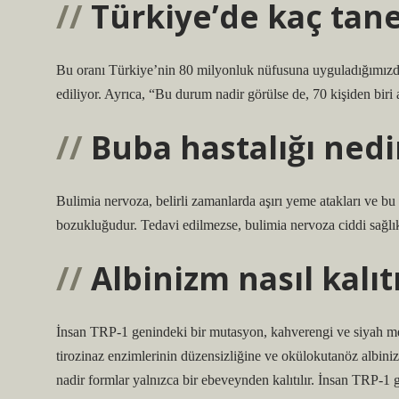
Türkiye’de kaç tane
Bu oranı Türkiye’nin 80 milyonluk nüfusuna uyguladığımızda
ediliyor. Ayrıca, “Bu durum nadir görülse de, 70 kişiden biri 
Buba hastalığı nedi
Bulimia nervoza, belirli zamanlarda aşırı yeme atakları ve bu a
bozukluğudur. Tedavi edilmezse, bulimia nervoza ciddi sağlık 
Albinizm nasıl kalıtı
İnsan TRP-1 genindeki bir mutasyon, kahverengi ve siyah mel
tirozinaz enzimlerinin düzensizliğine ve okülokutanöz albin
nadir formlar yalnızca bir ebeveynden kalıtılır. İnsan TRP-1