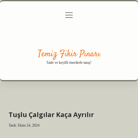
menüyü
Anasayfa
Gizlilik Politikası
Yasal Uyarı
aç
Hakkımızda
Temiz Fikir Pınarı
Sade ve keyifli önerilerle tanış!
Tuşlu Çalgılar Kaça Ayrılır
Tarih: Ekim 24, 2024