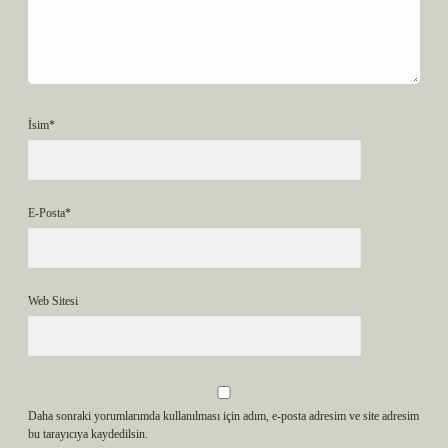
İsim*
E-Posta*
Web Sitesi
Daha sonraki yorumlarımda kullanılması için adım, e-posta adresim ve site adresim
bu tarayıcıya kaydedilsin.