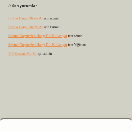
Son yorumlar
Profilo Hangi Ülkeye Ait
için
admin
Profilo Hangi Ülkeye Ait
için
Fırtına
Selanik Göçmenleri Hangi Dili Kullanıyor
için
admin
Selanik Göçmenleri Hangi Dili Kullanıyor
için
Yiğithan
119 Element Var Mı
için
admin
z
m elexbet