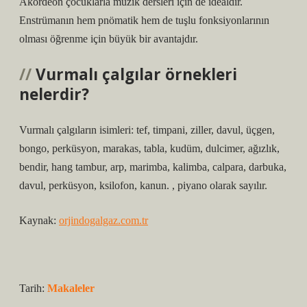
Akordeon çocuklarla müzik dersleri için de idealdir.
Enstrümanın hem pnömatik hem de tuşlu fonksiyonlarının
olması öğrenme için büyük bir avantajdır.
Vurmalı çalgılar örnekleri
nelerdir?
Vurmalı çalgıların isimleri: tef, timpani, ziller, davul, üçgen,
bongo, perküsyon, marakas, tabla, kudüm, dulcimer, ağızlık,
bendir, hang tambur, arp, marimba, kalimba, calpara, darbuka,
davul, perküsyon, ksilofon, kanun. , piyano olarak sayılır.
Kaynak:
orjindogalgaz.com.tr
Tarih:
Makaleler