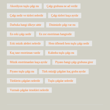
Akordiyon tuşlu çalgı mı
Çalgı grubuna ne ad verilir
Çalgı nedir ve türleri nelerdir
Çalgı türleri kaça ayrılır
Darbuka hangi ülkeye aittir
Dinimizde çalgı var mı
En eski çalgı nedir
En zor enstrüman hangisidir
Eski müzik aletleri nelerdir
Hem üflemeli hem tuşlu çalgı nedir
Kaç tane enstrüman vardır
Kalimba tuşlu çalgı mı
Müzik enstrümanları kaça ayrılır
Piyano hangi çalgı grubuna girer
Piyano tuşlu çalgı mı
Türk müziği çalgıları kaç gruba ayrılır
Türklerin çalgıları nelerdir
Tuşlu çalgılar nelerdir
Vurmalı çalgılar örnekleri nelerdir