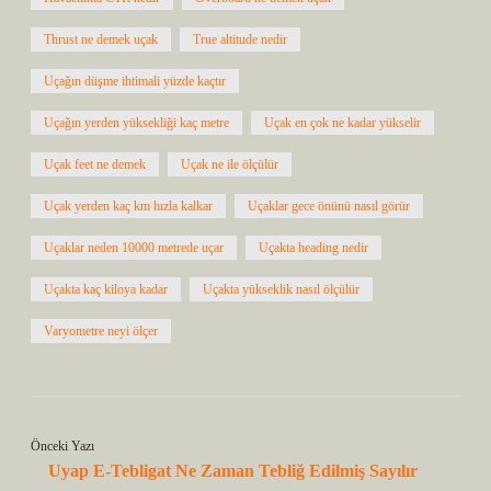
Thrust ne demek uçak
True altitude nedir
Uçağın düşme ihtimali yüzde kaçtır
Uçağın yerden yüksekliği kaç metre
Uçak en çok ne kadar yükselir
Uçak feet ne demek
Uçak ne ile ölçülür
Uçak yerden kaç km hızla kalkar
Uçaklar gece önünü nasıl görür
Uçaklar neden 10000 metrede uçar
Uçakta heading nedir
Uçakta kaç kiloya kadar
Uçakta yükseklik nasıl ölçülür
Varyometre neyi ölçer
Önceki Yazı
Uyap E-Tebligat Ne Zaman Tebliğ Edilmiş Sayılır