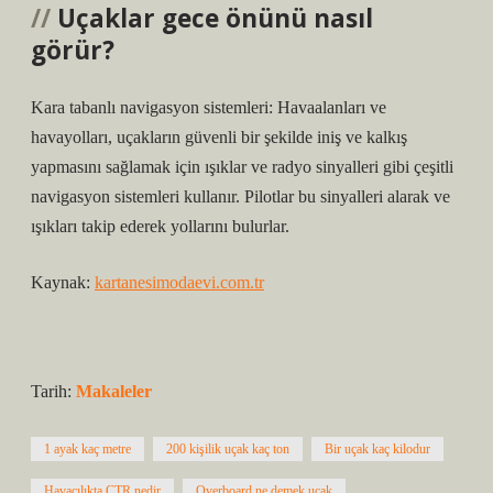
Uçaklar gece önünü nasıl
görür?
Kara tabanlı navigasyon sistemleri: Havaalanları ve
havayolları, uçakların güvenli bir şekilde iniş ve kalkış
yapmasını sağlamak için ışıklar ve radyo sinyalleri gibi çeşitli
navigasyon sistemleri kullanır. Pilotlar bu sinyalleri alarak ve
ışıkları takip ederek yollarını bulurlar.
Kaynak:
kartanesimodaevi.com.tr
Tarih:
Makaleler
1 ayak kaç metre
200 kişilik uçak kaç ton
Bir uçak kaç kilodur
Havacılıkta CTR nedir
Overboard ne demek uçak