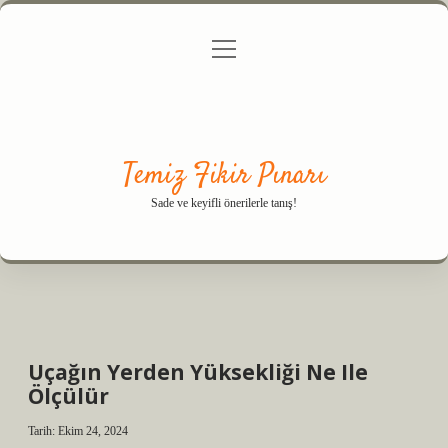
menüyü
Anasayfa
Gizlilik Politikası
Yasal Uyarı
aç
Hakkımızda
Temiz Fikir Pınarı
Sade ve keyifli önerilerle tanış!
Uçağın Yerden Yüksekliği Ne Ile
Ölçülür
Tarih: Ekim 24, 2024