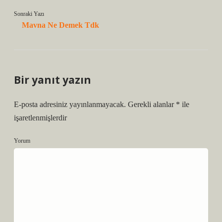
Sonraki Yazı
Mavna Ne Demek Tdk
Bir yanıt yazın
E-posta adresiniz yayınlanmayacak.
Gerekli alanlar
*
ile
işaretlenmişlerdir
Yorum