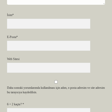
İsim*
E-Posta*
Web Sitesi
Daha sonraki yorumlarımda kullanılması için adım, e-posta adresim ve site adresim
bu tarayıcıya kaydedilsin.
6 + 2 kaçtır?
*