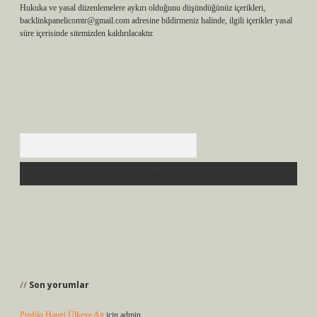
Hukuka ve yasal düzenlemelere aykırı olduğunu düşündüğünüz içerikleri,
backlinkpanelicomtr@gmail.com
adresine bildirmeniz halinde, ilgili içerikler yasal
süre içerisinde sitemizden kaldırılacaktır.
Arama
Son yorumlar
Profilo Hangi Ülkeye Ait
için
admin