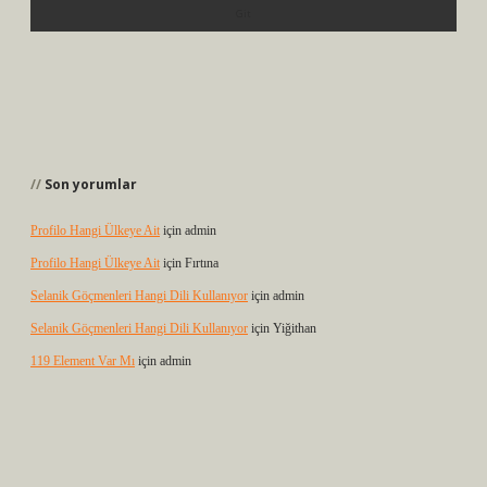
Son yorumlar
Profilo Hangi Ülkeye Ait
için
admin
Profilo Hangi Ülkeye Ait
için
Fırtına
Selanik Göçmenleri Hangi Dili Kullanıyor
için
admin
Selanik Göçmenleri Hangi Dili Kullanıyor
için
Yiğithan
119 Element Var Mı
için
admin