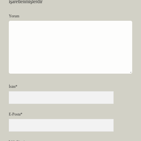
işaretlenmişlerdir
Yorum
İsim*
E-Posta*