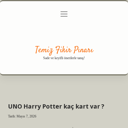
menüyü
Anasayfa
Gizlilik Politikası
Yasal Uyarı
aç
Hakkımızda
Temiz Fikir Pınarı
Sade ve keyifli önerilerle tanış!
UNO Harry Potter kaç kart var ?
Tarih: Mayıs 7, 2026