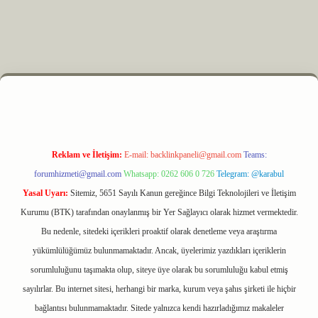
z
m elexbet
Reklam ve İletişim:
E-mail:
backlinkpaneli@gmail.com
Teams:
forumhizmeti@gmail.com
Whatsapp: 0262 606 0 726
Telegram: @karabul
Yasal Uyarı:
Sitemiz, 5651 Sayılı Kanun gereğince Bilgi Teknolojileri ve İletişim
Kurumu (BTK) tarafından onaylanmış bir Yer Sağlayıcı olarak hizmet vermektedir.
Bu nedenle, sitedeki içerikleri proaktif olarak denetleme veya araştırma
yükümlülüğümüz bulunmamaktadır. Ancak, üyelerimiz yazdıkları içeriklerin
sorumluluğunu taşımakta olup, siteye üye olarak bu sorumluluğu kabul etmiş
sayılırlar. Bu internet sitesi, herhangi bir marka, kurum veya şahıs şirketi ile hiçbir
bağlantısı bulunmamaktadır. Sitede yalnızca kendi hazırladığımız makaleler