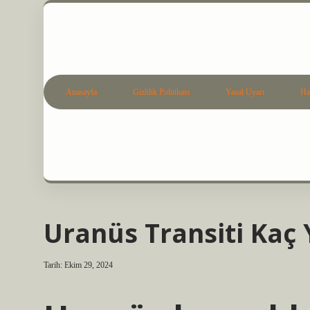
Anasayfa
Gizlilik Politikası
Yasal Uyarı
Ha
Uranüs Transiti Kaç 
Tarih: Ekim 29, 2024