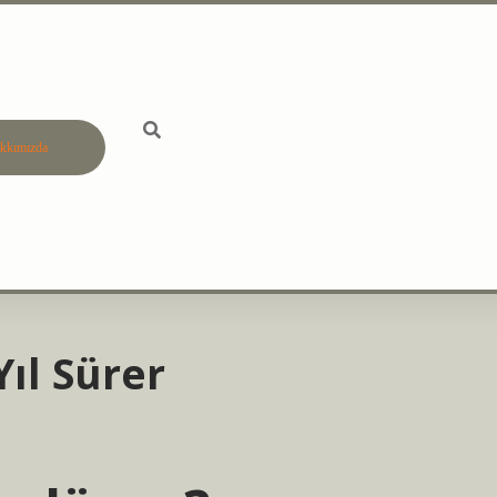
kkımızda
betci
vdcasino gün
Yıl Sürer