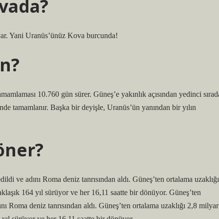
ovada?
 var. Yani Uranüs’ünüz Kova burcunda!
ün?
tamamlaması 10.760 gün sürer. Güneş’e yakınlık açısından yedinci sırad
ünde tamamlanır. Başka bir deyişle, Uranüs’ün yanından bir yılın
öner?
ildi ve adını Roma deniz tanrısından aldı. Güneş’ten ortalama uzaklığı
klaşık 164 yıl sürüyor ve her 16,11 saatte bir dönüyor. Güneş’ten
ını Roma deniz tanrısından aldı. Güneş’ten ortalama uzaklığı 2,8 milyar
yıl sürüyor ve her 16,11 saatte bir dönüyor.