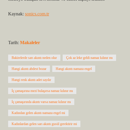
Kaynak:
sonics.com.tr
Tarih:
Makaleler
Bakirelerde sarı akıntı neden olur
Çok az leke geldi namaz kılınır mı
Hangi akıntı abdest bozar
Hangi akıntı namaza engel
Hangi renk akıntı adet sayılır
İç çamaşırına mezi bulaşırsa namaz kılınır mı
İç çamaşırında akıntı varsa namaz kılınır mı
Kadından gelen akıntı namaza engel mi
Kadınlardan gelen sarı akıntı gusül gerektirir mi