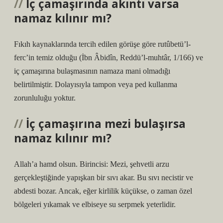
İç çamaşırında akıntı varsa
namaz kılınır mı?
Fıkıh kaynaklarında tercih edilen görüşe göre rutûbetü’l-
ferc’in temiz olduğu (İbn Âbidîn, Reddü’l-muhtâr, 1/166) ve
iç çamaşırına bulaşmasının namaza mani olmadığı
belirtilmiştir. Dolayısıyla tampon veya ped kullanma
zorunluluğu yoktur.
İç çamaşırına mezi bulaşırsa
namaz kılınır mı?
Allah’a hamd olsun. Birincisi: Mezi, şehvetli arzu
gerçekleştiğinde yapışkan bir sıvı akar. Bu sıvı necistir ve
abdesti bozar. Ancak, eğer kirlilik küçükse, o zaman özel
bölgeleri yıkamak ve elbiseye su serpmek yeterlidir.