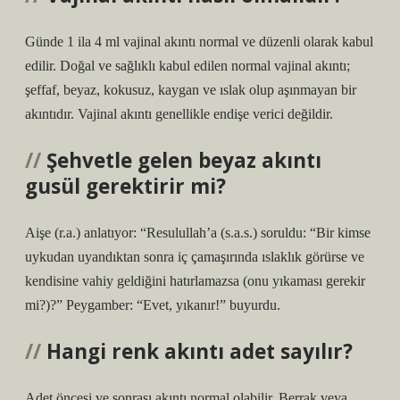
Günde 1 ila 4 ml vajinal akıntı normal ve düzenli olarak kabul
edilir. Doğal ve sağlıklı kabul edilen normal vajinal akıntı;
şeffaf, beyaz, kokusuz, kaygan ve ıslak olup aşınmayan bir
akıntıdır. Vajinal akıntı genellikle endişe verici değildir.
Şehvetle gelen beyaz akıntı
gusül gerektirir mi?
Aişe (r.a.) anlatıyor: “Resulullah’a (s.a.s.) soruldu: “Bir kimse
uykudan uyandıktan sonra iç çamaşırında ıslaklık görürse ve
kendisine vahiy geldiğini hatırlamazsa (onu yıkaması gerekir
mi?)?” Peygamber: “Evet, yıkanır!” buyurdu.
Hangi renk akıntı adet sayılır?
Adet öncesi ve sonrası akıntı normal olabilir. Berrak veya