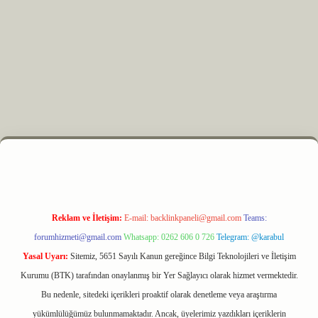
 elexbet
Reklam ve İletişim:
E-mail:
backlinkpaneli@gmail.com
Teams:
forumhizmeti@gmail.com
Whatsapp: 0262 606 0 726
Telegram: @karabul
Yasal Uyarı:
Sitemiz, 5651 Sayılı Kanun gereğince Bilgi Teknolojileri ve İletişim
Kurumu (BTK) tarafından onaylanmış bir Yer Sağlayıcı olarak hizmet vermektedir.
Bu nedenle, sitedeki içerikleri proaktif olarak denetleme veya araştırma
yükümlülüğümüz bulunmamaktadır. Ancak, üyelerimiz yazdıkları içeriklerin