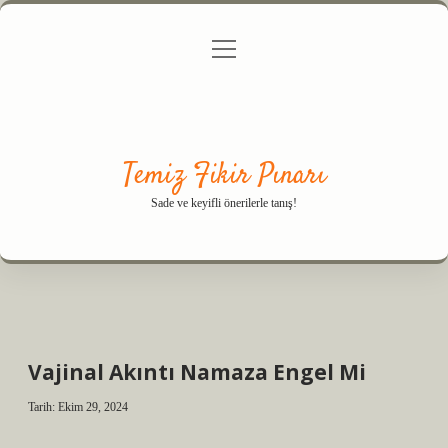
menüyü
Anasayfa
Gizlilik Politikası
Yasal Uyarı
aç
Hakkımızda
Temiz Fikir Pınarı
Sade ve keyifli önerilerle tanış!
Vajinal Akıntı Namaza Engel Mi
Tarih: Ekim 29, 2024