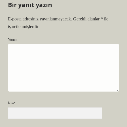
Bir yanıt yazın
E-posta adresiniz yayınlanmayacak.
Gerekli alanlar
*
ile
işaretlenmişlerdir
Yorum
İsim*