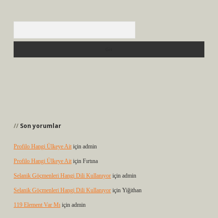
Arama
Son yorumlar
Profilo Hangi Ülkeye Ait
için
admin
Profilo Hangi Ülkeye Ait
için
Fırtına
Selanik Göçmenleri Hangi Dili Kullanıyor
için
admin
Selanik Göçmenleri Hangi Dili Kullanıyor
için
Yiğithan
119 Element Var Mı
için
admin