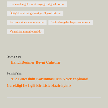
Kadınlardan gelen zevk suyu gusül gerektirir mi
Öpüşürken akıntı gelmesi gusül gerektirir mi
Sarı renk akıntı adet sayılır mı
Vajinadan gelen beyaz akıntı nedir
Vajinal akıntı nasıl olmalıdır
Önceki Yazı
Hangi Besinler Beyni Çalıştırır
Sonraki Yazı
Aile Butcesinin Korunmasi Icin Neler Yapilmasi
Gerektigi Ile Ilgili Bir Liste Hazirlayiniz