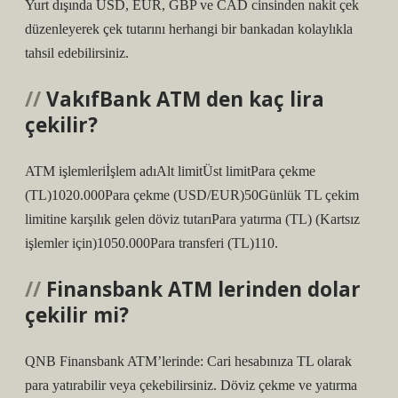
Yurt dışında USD, EUR, GBP ve CAD cinsinden nakit çek
düzenleyerek çek tutarını herhangi bir bankadan kolaylıkla
tahsil edebilirsiniz.
VakıfBank ATM den kaç lira
çekilir?
ATM işlemleriİşlem adıAlt limitÜst limitPara çekme
(TL)1020.000Para çekme (USD/EUR)50Günlük TL çekim
limitine karşılık gelen döviz tutarıPara yatırma (TL) (Kartsız
işlemler için)1050.000Para transferi (TL)110.
Finansbank ATM lerinden dolar
çekilir mi?
QNB Finansbank ATM’lerinde: Cari hesabınıza TL olarak
para yatırabilir veya çekebilirsiniz. Döviz çekme ve yatırma