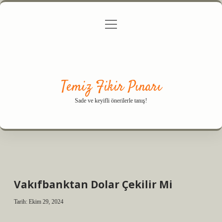
menüyü
Anasayfa
Gizlilik Politikası
Yasal Uyarı
aç
Hakkımızda
Temiz Fikir Pınarı
Sade ve keyifli önerilerle tanış!
Vakıfbanktan Dolar Çekilir Mi
Tarih: Ekim 29, 2024