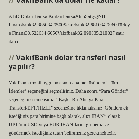
VakıfBank da dolar ne kadar?
ABD Doları Banka KurlarıBankaAlımSatışQNB
Finansbank32.885034.9500Şekerbank32.881034.9060Türkiy
e Finans33.522634.6056Vakıfbank32.898835.218827 satır
daha
VakıfBank dolar transferi nasıl
yapılır?
Vakıfbank mobil uygulamasının ana menüsünden “Tüm
İşlemler” seçeneğini seçmelisiniz. Daha sonra “Para Gönder”
seçeneğini seçmelisiniz. “Başka Bir Alıcıya Para
Transferi/EFT/HIZLI” seçeneğine tıklamalısınız. Göndermek
istediğiniz para birimine bağlı olarak, alıcı IBAN’ı olarak
UPT’nin USD veya EUR IBAN’larını girmeniz ve
göndermek istediğiniz tutarı belirtmeniz gerekmektedir.