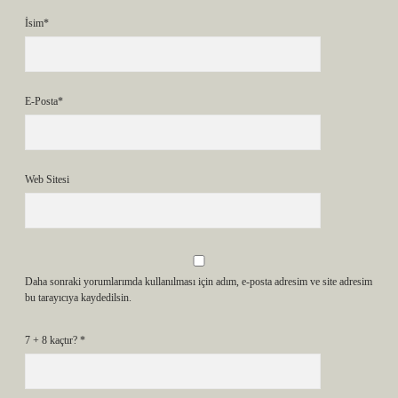
İsim*
E-Posta*
Web Sitesi
Daha sonraki yorumlarımda kullanılması için adım, e-posta adresim ve site adresim
bu tarayıcıya kaydedilsin.
7 + 8 kaçtır?
*