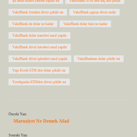
Şu anda dolara yatırım yapılır mı
VakıfBank ATM den kaç lira çekilir
VakıfBank Atmden döviz çekilir mı
VakıfBank çapraz döviz nedir
VakıfBank da dolar ne kadar
VakıfBank dolar faizi ne kadar
VakıfBank dolar transferi nasıl yapılır
VakıfBank döviz havalesi nasıl yapılır
VakıfBank döviz işlemleri nasıl yapılır
VakıfBanktan dolar çekilir mi
Yapı Kredi ATM den dolar çekilir mi
Yurtdışında ATMden döviz çekilir mi
Önceki Yazı
Maruziyet Ne Demek Afad
Sonraki Yazı