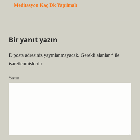
Meditasyon Kaç Dk Yapılmalı
Bir yanıt yazın
E-posta adresiniz yayınlanmayacak.
Gerekli alanlar
*
ile
işaretlenmişlerdir
Yorum