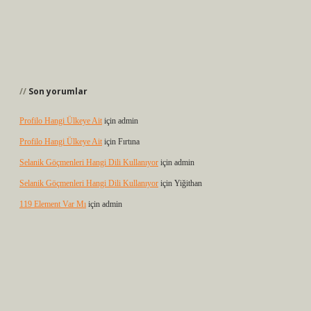
Son yorumlar
Profilo Hangi Ülkeye Ait
için
admin
Profilo Hangi Ülkeye Ait
için
Fırtına
Selanik Göçmenleri Hangi Dili Kullanıyor
için
admin
Selanik Göçmenleri Hangi Dili Kullanıyor
için
Yiğithan
119 Element Var Mı
için
admin