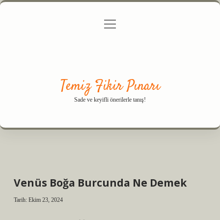
menüyü
Anasayfa
Gizlilik Politikası
Yasal Uyarı
aç
Hakkımızda
Temiz Fikir Pınarı
Sade ve keyifli önerilerle tanış!
Venüs Boğa Burcunda Ne Demek
Tarih: Ekim 23, 2024