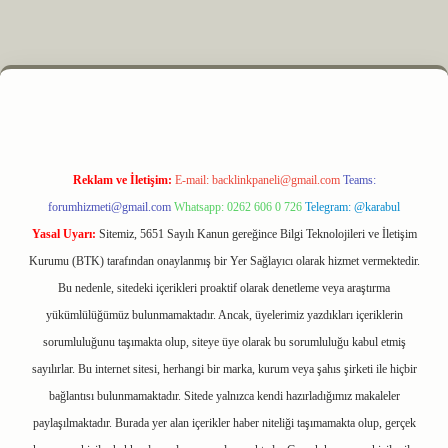
z
m elexbet
Reklam ve İletişim:
E-mail:
backlinkpaneli@gmail.com
Teams:
forumhizmeti@gmail.com
Whatsapp: 0262 606 0 726
Telegram: @karabul
Yasal Uyarı:
Sitemiz, 5651 Sayılı Kanun gereğince Bilgi Teknolojileri ve İletişim
Kurumu (BTK) tarafından onaylanmış bir Yer Sağlayıcı olarak hizmet vermektedir.
Bu nedenle, sitedeki içerikleri proaktif olarak denetleme veya araştırma
yükümlülüğümüz bulunmamaktadır. Ancak, üyelerimiz yazdıkları içeriklerin
sorumluluğunu taşımakta olup, siteye üye olarak bu sorumluluğu kabul etmiş
sayılırlar. Bu internet sitesi, herhangi bir marka, kurum veya şahıs şirketi ile hiçbir
bağlantısı bulunmamaktadır. Sitede yalnızca kendi hazırladığımız makaleler
paylaşılmaktadır. Burada yer alan içerikler haber niteliği taşımamakta olup, gerçek