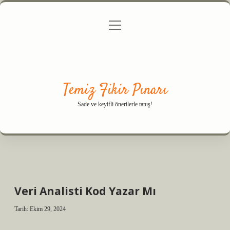
menüyü
Anasayfa
Gizlilik Politikası
Yasal Uyarı
aç
Hakkımızda
Temiz Fikir Pınarı
Sade ve keyifli önerilerle tanış!
Veri Analisti Kod Yazar Mı
Tarih: Ekim 29, 2024