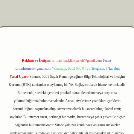
yz
m elexbet
Reklam ve İletişim:
E-mail:
backlinkpaneli@gmail.com
Teams:
forumhizmeti@gmail.com
Whatsapp: 0262 606 0 726
Telegram: @karabul
Yasal Uyarı:
Sitemiz, 5651 Sayılı Kanun gereğince Bilgi Teknolojileri ve İletişim
Kurumu (BTK) tarafından onaylanmış bir Yer Sağlayıcı olarak hizmet vermektedir.
Bu nedenle, sitedeki içerikleri proaktif olarak denetleme veya araştırma
yükümlülüğümüz bulunmamaktadır. Ancak, üyelerimiz yazdıkları içeriklerin
sorumluluğunu taşımakta olup, siteye üye olarak bu sorumluluğu kabul etmiş
sayılırlar. Bu internet sitesi, herhangi bir marka, kurum veya şahıs şirketi ile hiçbir
bağlantısı bulunmamaktadır. Sitede yalnızca kendi hazırladığımız makaleler
paylaşılmaktadır. Burada yer alan içerikler haber niteliği taşımamakta olup, gerçek