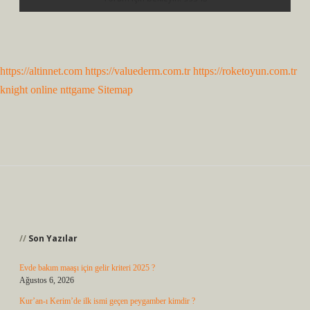
https://altinnet.com
https://valuederm.com.tr
https://roketoyun.com.tr
knight online
nttgame
Sitemap
Sidebar
Son Yazılar
Evde bakım maaşı için gelir kriteri 2025 ?
Ağustos 6, 2026
Kur’an-ı Kerim’de ilk ismi geçen peygamber kimdir ?