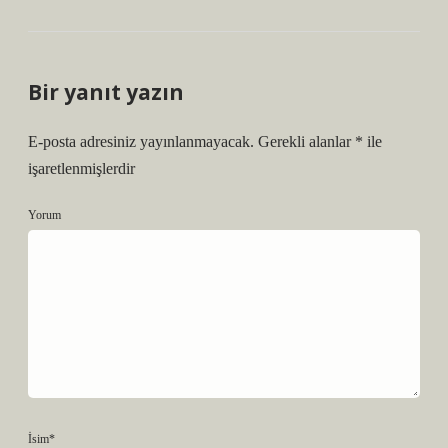
Bir yanıt yazın
E-posta adresiniz yayınlanmayacak.
Gerekli alanlar
*
ile
işaretlenmişlerdir
Yorum
İsim*