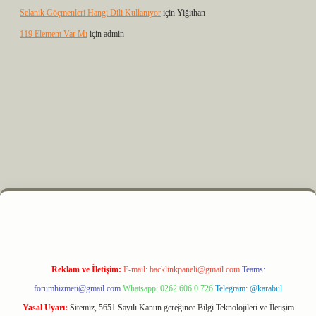
Selanik Göçmenleri Hangi Dili Kullanıyor
için
Yiğithan
119 Element Var Mı
için
admin
.xyz
m elexbet
Reklam ve İletişim:
E-mail:
backlinkpaneli@gmail.com
Teams:
forumhizmeti@gmail.com
Whatsapp: 0262 606 0 726
Telegram: @karabul
Yasal Uyarı:
Sitemiz, 5651 Sayılı Kanun gereğince Bilgi Teknolojileri ve İletişim