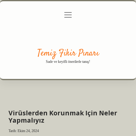
menüyü
Anasayfa
Gizlilik Politikası
Yasal Uyarı
aç
Hakkımızda
Temiz Fikir Pınarı
Sade ve keyifli önerilerle tanış!
Virüslerden Korunmak Için Neler
Yapmalıyız
Tarih: Ekim 24, 2024