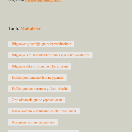
Tarih:
Makaleler
Bilgisayar güvenliği için neler yapılmalıdır
Bilgisayar virüslerinden korunmak için neler yapabiliriz
Bilgisayardaki virüsten nasıl kurtulurum
Enfeksiyon olmamak için ne yapmalı
Enfeksiyondan korunma yolları nelerdir
Grip olmamak için ne yapmak lazım
Hastalıklardan korunmanın en etkili yolu nedir
Korunması için ne yapmalıyım