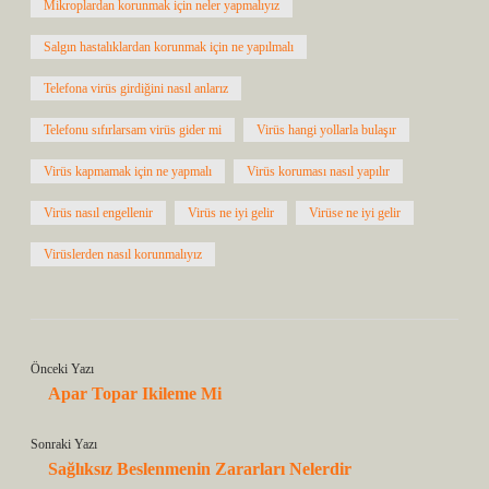
Mikroplardan korunmak için neler yapmalıyız
Salgın hastalıklardan korunmak için ne yapılmalı
Telefona virüs girdiğini nasıl anlarız
Telefonu sıfırlarsam virüs gider mi
Virüs hangi yollarla bulaşır
Virüs kapmamak için ne yapmalı
Virüs koruması nasıl yapılır
Virüs nasıl engellenir
Virüs ne iyi gelir
Virüse ne iyi gelir
Virüslerden nasıl korunmalıyız
Önceki Yazı
Apar Topar Ikileme Mi
Sonraki Yazı
Sağlıksız Beslenmenin Zararları Nelerdir