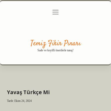
menüyü
Anasayfa
Gizlilik Politikası
Yasal Uyarı
aç
Hakkımızda
Temiz Fikir Pınarı
Sade ve keyifli önerilerle tanış!
Yavaş Türkçe Mi
Tarih: Ekim 24, 2024