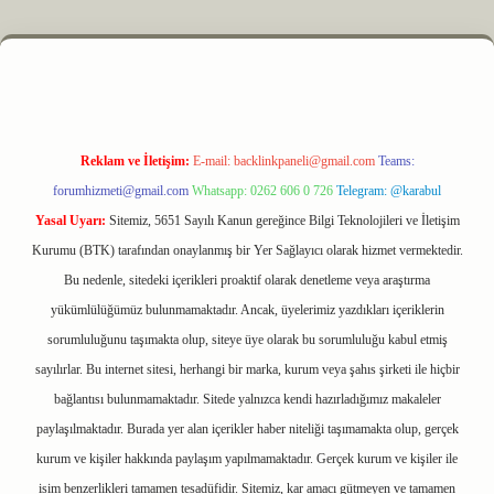
yz
m elexbet
Reklam ve İletişim:
E-mail:
backlinkpaneli@gmail.com
Teams:
forumhizmeti@gmail.com
Whatsapp: 0262 606 0 726
Telegram: @karabul
Yasal Uyarı:
Sitemiz, 5651 Sayılı Kanun gereğince Bilgi Teknolojileri ve İletişim
Kurumu (BTK) tarafından onaylanmış bir Yer Sağlayıcı olarak hizmet vermektedir.
Bu nedenle, sitedeki içerikleri proaktif olarak denetleme veya araştırma
yükümlülüğümüz bulunmamaktadır. Ancak, üyelerimiz yazdıkları içeriklerin
sorumluluğunu taşımakta olup, siteye üye olarak bu sorumluluğu kabul etmiş
sayılırlar. Bu internet sitesi, herhangi bir marka, kurum veya şahıs şirketi ile hiçbir
bağlantısı bulunmamaktadır. Sitede yalnızca kendi hazırladığımız makaleler
paylaşılmaktadır. Burada yer alan içerikler haber niteliği taşımamakta olup, gerçek
kurum ve kişiler hakkında paylaşım yapılmamaktadır. Gerçek kurum ve kişiler ile
isim benzerlikleri tamamen tesadüfidir. Sitemiz, kar amacı gütmeyen ve tamamen