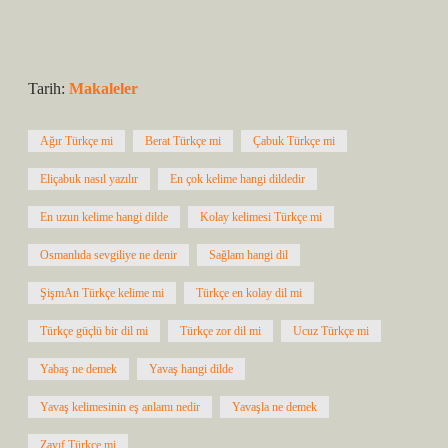
Tarih:
Makaleler
Ağır Türkçe mi
Berat Türkçe mi
Çabuk Türkçe mi
Eliçabuk nasıl yazılır
En çok kelime hangi dildedir
En uzun kelime hangi dilde
Kolay kelimesi Türkçe mi
Osmanlıda sevgiliye ne denir
Sağlam hangi dil
ŞişmAn Türkçe kelime mi
Türkçe en kolay dil mi
Türkçe güçlü bir dil mi
Türkçe zor dil mi
Ucuz Türkçe mi
Yabaş ne demek
Yavaş hangi dilde
Yavaş kelimesinin eş anlamı nedir
Yavaşla ne demek
Zayıf Türkçe mi