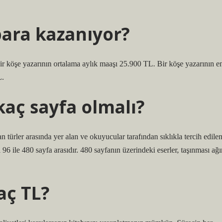
para kazanıyor?
 bir köşe yazarının ortalama aylık maaşı 25.900 TL. Bir köşe yazarının e
L.
kaç sayfa olmalı?
an türler arasında yer alan ve okuyucular tarafından sıklıkla tercih edile
96 ile 480 sayfa arasıdır. 480 sayfanın üzerindeki eserler, taşınması ağı
aç TL?