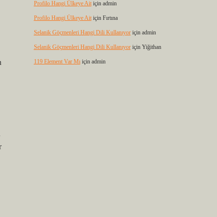
Profilo Hangi Ülkeye Ait
için
admin
Profilo Hangi Ülkeye Ait
için
Fırtına
Selanik Göçmenleri Hangi Dili Kullanıyor
için
admin
Selanik Göçmenleri Hangi Dili Kullanıyor
için
Yiğithan
n
119 Element Var Mı
için
admin
n
r