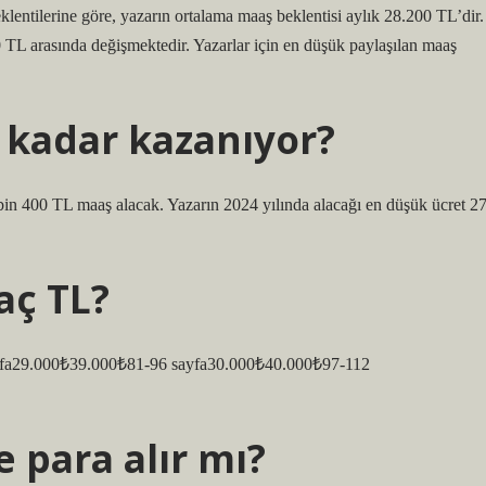
lentilerine göre, yazarın ortalama maaş beklentisi aylık 28.200 TL’dir.
0 TL arasında değişmektedir. Yazarlar için en düşük paylaşılan maaş
 kadar kazanıyor?
4 bin 400 TL maaş alacak. Yazarın 2024 yılında alacağı en düşük ücret 2
aç TL?
 sayfa29.000₺39.000₺81-96 sayfa30.000₺40.000₺97-112
 para alır mı?