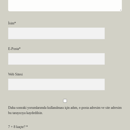
İsim*
E-Posta*
Web Sitesi
Daha sonraki yorumlarımda kullanılması için adım, e-posta adresim ve site adresim
bu tarayıcıya kaydedilsin.
7 + 8 kaçtır?
*