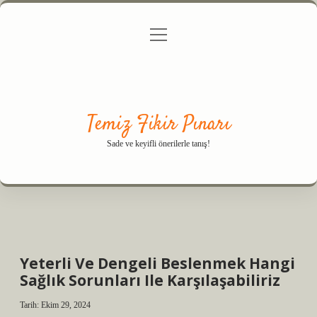
menüyü
Anasayfa
Gizlilik Politikası
Yasal Uyarı
aç
Hakkımızda
Temiz Fikir Pınarı
Sade ve keyifli önerilerle tanış!
Yeterli Ve Dengeli Beslenmek Hangi
Sağlık Sorunları Ile Karşılaşabiliriz
Tarih: Ekim 29, 2024