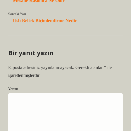
Mesane Kasılınca Ne Olur
Sonraki Yazı
Usb Bellek Biçimlendirme Nedir
Bir yanıt yazın
E-posta adresiniz yayınlanmayacak.
Gerekli alanlar
*
ile
işaretlenmişlerdir
Yorum