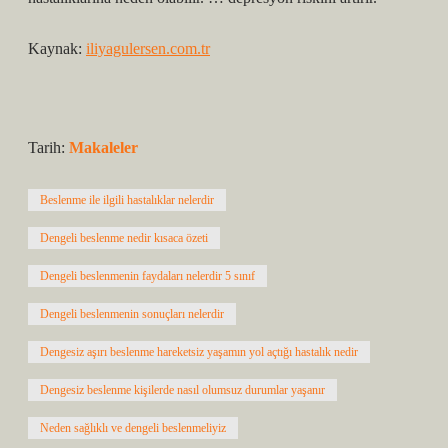
Kaynak:
iliyagulersen.com.tr
Tarih:
Makaleler
Beslenme ile ilgili hastalıklar nelerdir
Dengeli beslenme nedir kısaca özeti
Dengeli beslenmenin faydaları nelerdir 5 sınıf
Dengeli beslenmenin sonuçları nelerdir
Dengesiz aşırı beslenme hareketsiz yaşamın yol açtığı hastalık nedir
Dengesiz beslenme kişilerde nasıl olumsuz durumlar yaşanır
Neden sağlıklı ve dengeli beslenmeliyiz