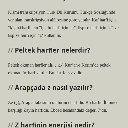
Kısmi transkripsiyon Türk Dil Kurumu Türkçe Sözlüğünde
yer alan transkripsiyon alfabesine göre yapılır. Kaf harfi için
“ḳ”, hâ harfi için “ḥ”, hı harfi için “ḫ”, lisp se harfi için “s” ve
lisp ze harfi için “ẕ‘ kullanılır.
Peltek harfler nelerdir?
Peltek okunan harfler (ث ذ ظ) Kur’an-ı Kerim’de peltek
okunan üç harf vardır. Bunlar ث ذ ظ’dir.
Arapçada z nasıl yazılır?
Ze (ز), Arap alfabesinin on birinci harfidir. Bu harfin İbranice
karşılığı Zayin harfidir. Ebced hesabındaki değeri 7’dir.
Z harfinin enerjisi nedir?