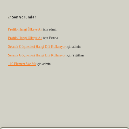
Son yorumlar
Profilo Hangi Ülkeye Ait
için
admin
Profilo Hangi Ülkeye Ait
için
Fırtına
Selanik Göçmenleri Hangi Dili Kullanıyor
için
admin
Selanik Göçmenleri Hangi Dili Kullanıyor
için
Yiğithan
119 Element Var Mı
için
admin
etexper.xyz
m elexbet