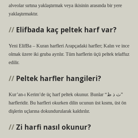
alveolar sırtına yaklaştırmak veya ikisinin arasında bir yere
yaklaştırmaktır.
Elifbada kaç peltek harf var?
Yeni ElifBa – Kuran harfleri Arapçadaki harfler; Kalın ve ince
olmak üzere iki gruba ayrılır. Tüm harflerin üçü peltek telaffuz
edilir.
Peltek harfler hangileri?
Kur’an-ı Kerim’de üç harf peltek okunur. Bunlar “ث ذ ظ”
harfleridir. Bu harfleri okurken dilin ucunun üst kısmı, üst ön
dişlerin uçlarına dokundurularak kaldırılır.
Zi harfi nasıl okunur?