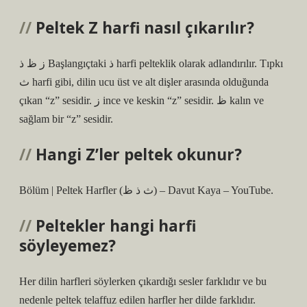
Peltek Z harfi nasıl çıkarılır?
ز ظ ذ Başlangıçtaki ذ harfi pelteklik olarak adlandırılır. Tıpkı
ث harfi gibi, dilin ucu üst ve alt dişler arasında olduğunda
çıkan “z” sesidir. ز ince ve keskin “z” sesidir. ظ kalın ve
sağlam bir “z” sesidir.
Hangi Z’ler peltek okunur?
Bölüm | Peltek Harfler (ث ذ ظ) – Davut Kaya – YouTube.
Peltekler hangi harfi
söyleyemez?
Her dilin harfleri söylerken çıkardığı sesler farklıdır ve bu
nedenle peltek telaffuz edilen harfler her dilde farklıdır.