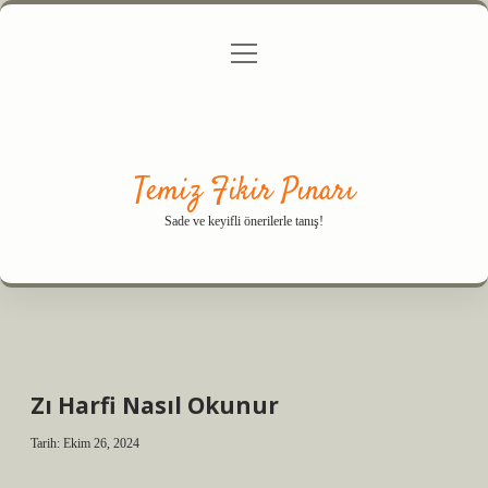
menüyü
Anasayfa
Gizlilik Politikası
Yasal Uyarı
aç
Hakkımızda
Temiz Fikir Pınarı
Sade ve keyifli önerilerle tanış!
Zı Harfi Nasıl Okunur
Tarih: Ekim 26, 2024