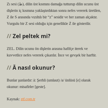
Zı sesi (ظ), dilin üst kısmını damağa tutturup dilin ucunu üst
dişlerin iç kısmına yaklaştırdıktan sonra nefes vererek üretilen,
Z ile S arasında vızıltılı bir “z” sesidir ve her zaman alçaktır.
Vurgulu bir Z sesi olduğu için genellikle Ż ile gösterilir.
Zel peltek mi?
ZEL. Dilin ucunu ön dişlerin arasına hafifçe iterek ve
kuvvetlice nefes vererek çıkarılır. İnce ve gevşek bir harftir.
Ä nasıl okunur?
Bunlar şunlardır: ä: Şerhli (umlaut) /a/ ünlüsü [e] olarak
okunur: misafirler [geste].
Kaynak:
ztf.com.tr