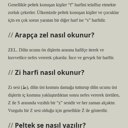
Genellikle peltek konuşan kişiler “f” harfini telaffuz etmekte
zorluk çekerler. Ülkemizde peltek konuşan kişiler ve çocuklar
için en çok sorun yaratan bir diğer harf ise “s” harfidir.
Arapça zel nasıl okunur?
ZEL. Dilin ucunu ön dişlerin arasına hafifçe iterek ve
kuvvetlice nefes vererek çıkarılır. İnce ve gevşek bir harftir.
Zi harfi nasıl okunur?
Zı sesi (ظ), dilin üst kısmını damağa tutturup dilin ucunu üst
dişlerin iç kısmına yaklaştırdıktan sonra nefes vererek üretilen,
Z ile S arasında vızıltılı bir “z” sesidir ve her zaman alçaktır.
Vurgulu bir Z sesi olduğu için genellikle Ż ile gösterilir.
Peltek se nasıl yazılır?