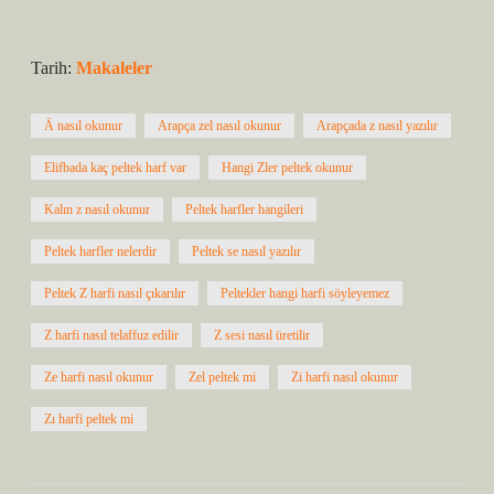
Tarih:
Makaleler
Ä nasıl okunur
Arapça zel nasıl okunur
Arapçada z nasıl yazılır
Elifbada kaç peltek harf var
Hangi Zler peltek okunur
Kalın z nasıl okunur
Peltek harfler hangileri
Peltek harfler nelerdir
Peltek se nasıl yazılır
Peltek Z harfi nasıl çıkarılır
Peltekler hangi harfi söyleyemez
Z harfi nasıl telaffuz edilir
Z sesi nasıl üretilir
Ze harfi nasıl okunur
Zel peltek mi
Zi harfi nasıl okunur
Zı harfi peltek mi