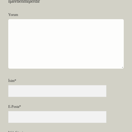
işaretlenmişlerdir
Yorum
İsim*
E-Posta*