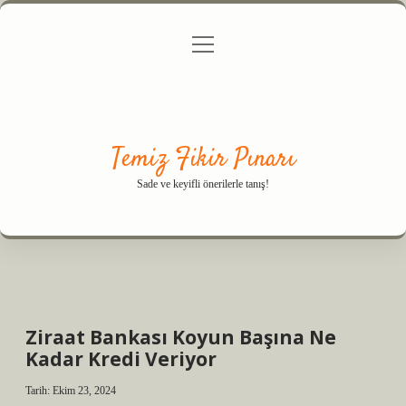
menüyü
Anasayfa
Gizlilik Politikası
Yasal Uyarı
aç
Hakkımızda
Temiz Fikir Pınarı
Sade ve keyifli önerilerle tanış!
Ziraat Bankası Koyun Başına Ne
Kadar Kredi Veriyor
Tarih: Ekim 23, 2024