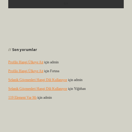
Son yorumlar
Profilo Hangi Ülkeye Ait
için
admin
Profilo Hangi Ülkeye Ait
için
Fırtına
Selanik Göçmenleri Hangi Dili Kullanıyor
için
admin
Selanik Göçmenleri Hangi Dili Kullanıyor
için
Yiğithan
119 Element Var Mı
için
admin