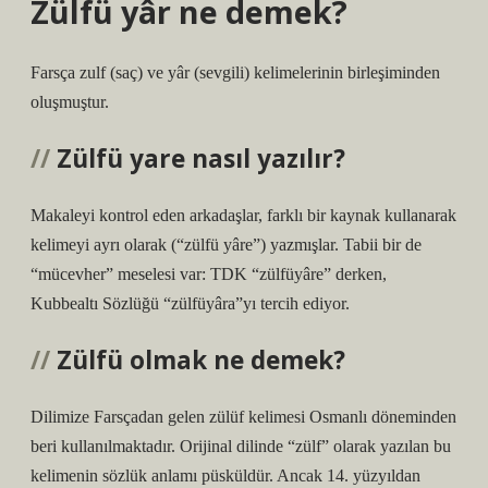
Zülfü yâr ne demek?
Farsça zulf (saç) ve yâr (sevgili) kelimelerinin birleşiminden
oluşmuştur.
Zülfü yare nasıl yazılır?
Makaleyi kontrol eden arkadaşlar, farklı bir kaynak kullanarak
kelimeyi ayrı olarak (“zülfü yâre”) yazmışlar. Tabii bir de
“mücevher” meselesi var: TDK “zülfüyâre” derken,
Kubbealtı Sözlüğü “zülfüyâra”yı tercih ediyor.
Zülfü olmak ne demek?
Dilimize Farsçadan gelen zülüf kelimesi Osmanlı döneminden
beri kullanılmaktadır. Orijinal dilinde “zülf” olarak yazılan bu
kelimenin sözlük anlamı püsküldür. Ancak 14. yüzyıldan