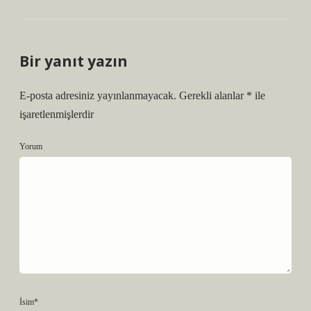
Bir yanıt yazın
E-posta adresiniz yayınlanmayacak.
Gerekli alanlar
*
ile
işaretlenmişlerdir
Yorum
İsim*