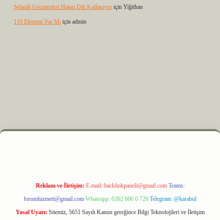
Selanik Göçmenleri Hangi Dili Kullanıyor
için
Yiğithan
119 Element Var Mı
için
admin
xyz
m elexbet
Reklam ve İletişim:
E-mail:
backlinkpaneli@gmail.com
Teams:
forumhizmeti@gmail.com
Whatsapp: 0262 606 0 726
Telegram: @karabul
Yasal Uyarı:
Sitemiz, 5651 Sayılı Kanun gereğince Bilgi Teknolojileri ve İletişim