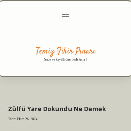
menüyü
Anasayfa
Gizlilik Politikası
Yasal Uyarı
aç
Hakkımızda
Temiz Fikir Pınarı
Sade ve keyifli önerilerle tanış!
Zülfü Yare Dokundu Ne Demek
Tarih: Ekim 26, 2024