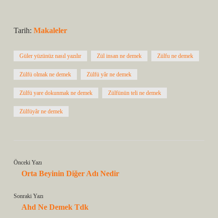
Tarih:
Makaleler
Güler yüzünüz nasıl yazılır
Zül insan ne demek
Zülfu ne demek
Zülfü olmak ne demek
Zülfü yâr ne demek
Zülfü yare dokunmak ne demek
Zülfünün teli ne demek
Zülfüyâr ne demek
Önceki Yazı
Orta Beyinin Diğer Adı Nedir
Sonraki Yazı
Ahd Ne Demek Tdk