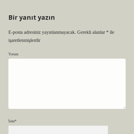
Bir yanıt yazın
E-posta adresiniz yayınlanmayacak.
Gerekli alanlar
*
ile
işaretlenmişlerdir
Yorum
İsim*