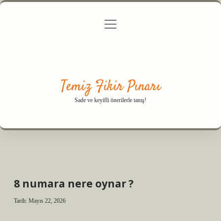
menüyü
Anasayfa
Gizlilik Politikası
Yasal Uyarı
aç
Hakkımızda
Temiz Fikir Pınarı
Sade ve keyifli önerilerle tanış!
8 numara nere oynar ?
Tarih: Mayıs 22, 2026