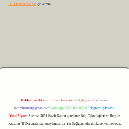
119 Element Var Mı
için
admin
er.xyz
m elexbet
Reklam ve İletişim:
E-mail:
backlinkpaneli@gmail.com
Teams:
forumhizmeti@gmail.com
Whatsapp: 0262 606 0 726
Telegram: @karabul
Yasal Uyarı:
Sitemiz, 5651 Sayılı Kanun gereğince Bilgi Teknolojileri ve İletişim
Kurumu (BTK) tarafından onaylanmış bir Yer Sağlayıcı olarak hizmet vermektedir.