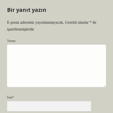
Bir yanıt yazın
E-posta adresiniz yayınlanmayacak.
Gerekli alanlar
*
ile
işaretlenmişlerdir
Yorum
İsim*