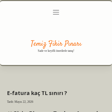
menüyü
Anasayfa
Gizlilik Politikası
Yasal Uyarı
aç
Hakkımızda
Temiz Fikir Pınarı
Sade ve keyifli önerilerle tanış!
E-fatura kaç TL sınırı ?
Tarih: Mayıs 22, 2026