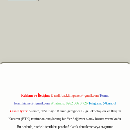
z
m elexbet
Reklam ve İletişim:
E-mail:
backlinkpaneli@gmail.com
Teams:
forumhizmeti@gmail.com
Whatsapp: 0262 606 0 726
Telegram: @karabul
Yasal Uyarı:
Sitemiz, 5651 Sayılı Kanun gereğince Bilgi Teknolojileri ve İletişim
Kurumu (BTK) tarafından onaylanmış bir Yer Sağlayıcı olarak hizmet vermektedir.
Bu nedenle, sitedeki içerikleri proaktif olarak denetleme veya araştırma