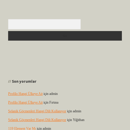
Arama
Son yorumlar
Profilo Hangi Ülkeye Ait
için
admin
Profilo Hangi Ülkeye Ait
için
Fırtına
Selanik Göçmenleri Hangi Dili Kullanıyor
için
admin
Selanik Göçmenleri Hangi Dili Kullanıyor
için
Yiğithan
119 Element Var Mı
için
admin