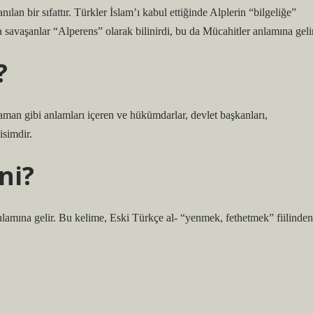
ılan bir sıfattır. Türkler İslam’ı kabul ettiğinde Alplerin “bilgeliğe”
savaşanlar “Alperens” olarak bilinirdi, bu da Mücahitler anlamına gelir
?
raman gibi anlamları içeren ve hükümdarlar, devlet başkanları,
isimdir.
ni?
nlamına gelir. Bu kelime, Eski Türkçe al- “yenmek, fethetmek” fiilinden