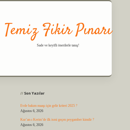
Temiz Fikir Pınarı
Sade ve keyifli önerilerle tanış!
Sidebar
el giriş
ilbet casino
ilbet yeni giriş
Betexper giriş adresi
betexper.xyz
m el
Son Yazılar
Evde bakım maaşı için gelir kriteri 2025 ?
Ağustos 6, 2026
Kur’an-ı Kerim’de ilk ismi geçen peygamber kimdir ?
Ağustos 6, 2026