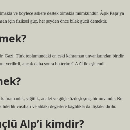
lmakla ve böylece askere destek olmakla mümkündür. Âşık Paşa’ya
ir insan için fiziksel güç, her şeyden önce bilek gücü demektir.
emek?
lir. Gazi, Türk toplumundaki en eski kahraman unvanlarından biridir.
nı verilirdi, ancak daha sonra bu terim GAZİ ile eşitlendi.
mek?
 kahramanlık, yiğitlik, adalet ve güçle özdeşleşmiş bir unvandır. Bu
derlik vasıfları ve ahlaki değerlere bağlılıkla da ilişkilendirilir.
lü Alp’i kimdir?