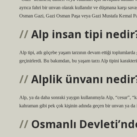
ayrıca fahri bir unvan olarak kullanılır ve düşmana karşı sav
Osman Gazi, Gazi Osman Paşa veya Gazi Mustafa Kemal Paş
Alp insan tipi nedir
Alp tipi, atlı göçebe yaşam tarzının devam ettiği toplumlarda gör
geçinirlerdi. Bu bakımdan, bu yaşam tarzı Alp tipini karakter
Alplik ünvanı nedir
Alp, ya da daha sonraki yaygın kullanımıyla Alp, “cesur”, “
kahraman gibi pek çok kişinin adında geçen bir unvan ya da i
Osmanlı Devleti’nd