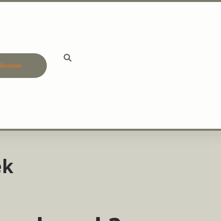
kkımızda
betci
vdcasino günc
ek