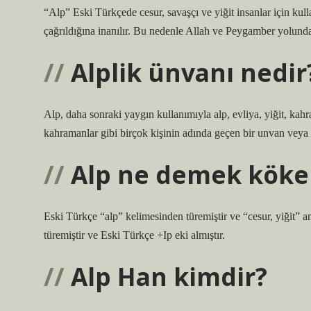
“Alp” Eski Türkçede cesur, savaşçı ve yiğit insanlar için kullan
çağrıldığına inanılır. Bu nedenle Allah ve Peygamber yolunda 
Alplik ünvanı nedir
Alp, daha sonraki yaygın kullanımıyla alp, evliya, yiğit, kah
kahramanlar gibi birçok kişinin adında geçen bir unvan veya 
Alp ne demek köke
Eski Türkçe “alp” kelimesinden türemiştir ve “cesur, yiğit” a
türemiştir ve Eski Türkçe +Ip eki almıştır.
Alp Han kimdir?