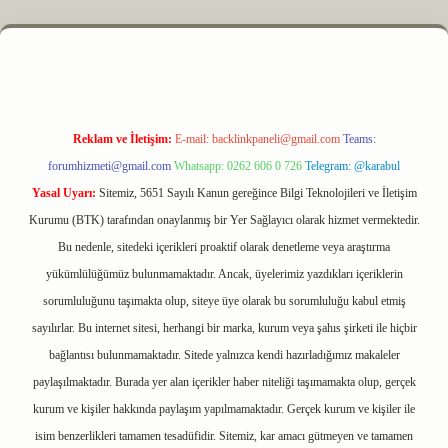
 elexbet
Reklam ve İletişim:
E-mail:
backlinkpaneli@gmail.com
Teams:
forumhizmeti@gmail.com
Whatsapp: 0262 606 0 726
Telegram: @karabul
Yasal Uyarı:
Sitemiz, 5651 Sayılı Kanun gereğince Bilgi Teknolojileri ve İletişim
Kurumu (BTK) tarafından onaylanmış bir Yer Sağlayıcı olarak hizmet vermektedir.
Bu nedenle, sitedeki içerikleri proaktif olarak denetleme veya araştırma
yükümlülüğümüz bulunmamaktadır. Ancak, üyelerimiz yazdıkları içeriklerin
sorumluluğunu taşımakta olup, siteye üye olarak bu sorumluluğu kabul etmiş
sayılırlar. Bu internet sitesi, herhangi bir marka, kurum veya şahıs şirketi ile hiçbir
bağlantısı bulunmamaktadır. Sitede yalnızca kendi hazırladığımız makaleler
paylaşılmaktadır. Burada yer alan içerikler haber niteliği taşımamakta olup, gerçek
kurum ve kişiler hakkında paylaşım yapılmamaktadır. Gerçek kurum ve kişiler ile
isim benzerlikleri tamamen tesadüfidir. Sitemiz, kar amacı gütmeyen ve tamamen