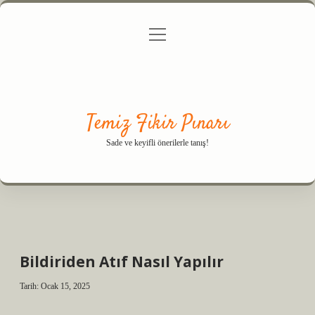
menüyü
Anasayfa
Gizlilik Politikası
Yasal Uyarı
aç
Hakkımızda
Temiz Fikir Pınarı
Sade ve keyifli önerilerle tanış!
Bildiriden Atıf Nasıl Yapılır
Tarih: Ocak 15, 2025