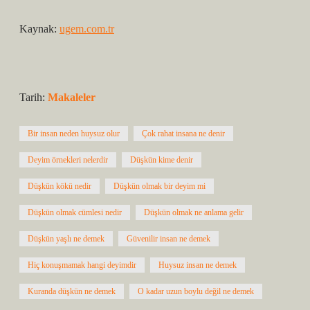
Kaynak:
ugem.com.tr
Tarih:
Makaleler
Bir insan neden huysuz olur
Çok rahat insana ne denir
Deyim örnekleri nelerdir
Düşkün kime denir
Düşkün kökü nedir
Düşkün olmak bir deyim mi
Düşkün olmak cümlesi nedir
Düşkün olmak ne anlama gelir
Düşkün yaşlı ne demek
Güvenilir insan ne demek
Hiç konuşmamak hangi deyimdir
Huysuz insan ne demek
Kuranda düşkün ne demek
O kadar uzun boylu değil ne demek