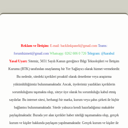
yz
m elexbet
Reklam ve İletişim:
E-mail:
backlinkpaneli@gmail.com
Teams:
forumhizmeti@gmail.com
Whatsapp: 0262 606 0 726
Telegram: @karabul
Yasal Uyarı:
Sitemiz, 5651 Sayılı Kanun gereğince Bilgi Teknolojileri ve İletişim
Kurumu (BTK) tarafından onaylanmış bir Yer Sağlayıcı olarak hizmet vermektedir.
Bu nedenle, sitedeki içerikleri proaktif olarak denetleme veya araştırma
yükümlülüğümüz bulunmamaktadır. Ancak, üyelerimiz yazdıkları içeriklerin
sorumluluğunu taşımakta olup, siteye üye olarak bu sorumluluğu kabul etmiş
sayılırlar. Bu internet sitesi, herhangi bir marka, kurum veya şahıs şirketi ile hiçbir
bağlantısı bulunmamaktadır. Sitede yalnızca kendi hazırladığımız makaleler
paylaşılmaktadır. Burada yer alan içerikler haber niteliği taşımamakta olup, gerçek
kurum ve kişiler hakkında paylaşım yapılmamaktadır. Gerçek kurum ve kişiler ile