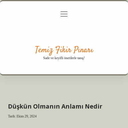
menüyü
Anasayfa
Gizlilik Politikası
Yasal Uyarı
aç
Hakkımızda
Temiz Fikir Pınarı
Sade ve keyifli önerilerle tanış!
Düşkün Olmanın Anlamı Nedir
Tarih: Ekim 29, 2024