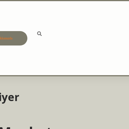
kkımızda
betci
vdcas
iyer