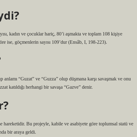
ydi?
ayısı, kadın ve çocuklar hariç, 80’i aşmakta ve toplam 108 kişiye
 göre ise, göçmenlerin sayısı 109’dur (Ensâb, I, 198-223).
?
lup anlamı “Guzat” ve “Guzza” olup düşmana karşı savaşmak ve onu
at katıldığı herhangi bir savaşa “Gazve” denir.
r?
hareketidir. Bu projeyle, kabile ve asabiyete göre toplumsal statü ve
ında bir araya geldi.