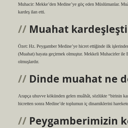
Muhacir: Mekke’den Medine’ye göç eden Müslümanlar. Muâha
kardeş ilan etti.
Muahat kardeşleşt
Özet: Hz. Peygamber Medine’ye hicret ettiğinde ilk işlerinden
(Muahat) hayata geçirmek olmuştur. Mekkeli Muhacirler ile En
olmuşlardır.
Dinde muahat ne 
Arapça uhuvve kökünden gelen muâhât, sözlükte “birinin kar
hicretten sonra Medine’de toplumun iç dinamiklerini harekete
Peygamberimizin ke