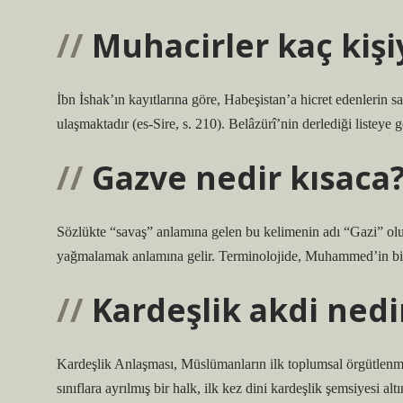
Muhacirler kaç kişi
İbn İshak’ın kayıtlarına göre, Habeşistan’a hicret edenlerin s
ulaşmaktadır (es-Sire, s. 210). Belâzürî’nin derlediği listeye
Gazve nedir kısaca
Sözlükte “savaş” anlamına gelen bu kelimenin adı “Gazi” o
yağmalamak anlamına gelir. Terminolojide, Muhammed’in bizz
Kardeşlik akdi nedi
Kardeşlik Anlaşması, Müslümanların ilk toplumsal örgütlenme 
sınıflara ayrılmış bir halk, ilk kez dini kardeşlik şemsiyesi alt