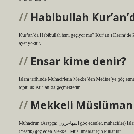
Habibullah Kur’an’
Kur’an’da Habibullah ismi geçiyor mu? Kur’an-ı Kerim’de 
ayet yoktur.
Ensar kime denir?
İslam tarihinde Muhacirlerin Mekke’den Medine’ye göç etme
topluluk Kur’an’da geçmektedir.
Mekkeli Müslümanl
Muhacirun (Arapça: المهاجرون‎ göç edenler, muhacirler) İslam peygamberi Hz. Muhammed ile birlikte Mekke’den Medine’ye
(Yesrib) göç eden Mekkeli Müslümanlar için kullanılır.