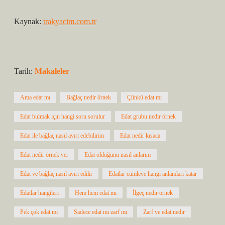
Kaynak:
trakyacim.com.tr
Tarih:
Makaleler
Ama edat mı
Bağlaç nedir örnek
Çünkü edat mı
Edat bulmak için hangi soru sorulur
Edat grubu nedir örnek
Edat ile bağlaç nasıl ayırt edebilirim
Edat nedir kısaca
Edat nedir örnek ver
Edat olduğunu nasıl anlarım
Edat ve bağlaç nasıl ayırt edilir
Edatlar cümleye hangi anlamları katar
Edatlar hangileri
Hem hem edat mı
İlgeç nedir örnek
Pek çok edat mı
Sadece edat mı zarf mı
Zarf ve edat nedir