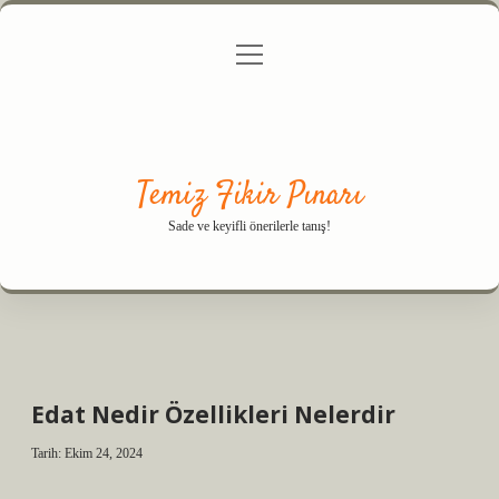
menüyü
Anasayfa
Gizlilik Politikası
Yasal Uyarı
aç
Hakkımızda
Temiz Fikir Pınarı
Sade ve keyifli önerilerle tanış!
Edat Nedir Özellikleri Nelerdir
Tarih: Ekim 24, 2024