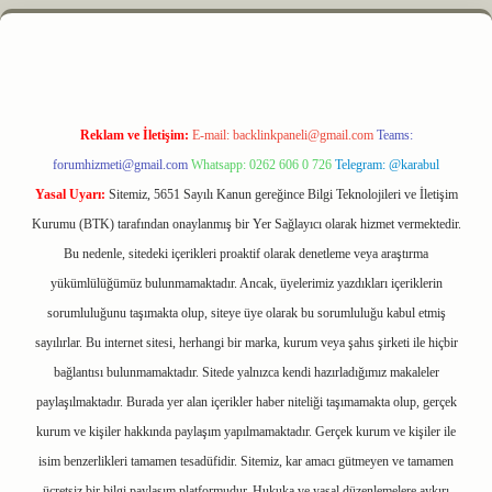
m elexbet
Reklam ve İletişim:
E-mail:
backlinkpaneli@gmail.com
Teams:
forumhizmeti@gmail.com
Whatsapp: 0262 606 0 726
Telegram: @karabul
Yasal Uyarı:
Sitemiz, 5651 Sayılı Kanun gereğince Bilgi Teknolojileri ve İletişim
Kurumu (BTK) tarafından onaylanmış bir Yer Sağlayıcı olarak hizmet vermektedir.
Bu nedenle, sitedeki içerikleri proaktif olarak denetleme veya araştırma
yükümlülüğümüz bulunmamaktadır. Ancak, üyelerimiz yazdıkları içeriklerin
sorumluluğunu taşımakta olup, siteye üye olarak bu sorumluluğu kabul etmiş
sayılırlar. Bu internet sitesi, herhangi bir marka, kurum veya şahıs şirketi ile hiçbir
bağlantısı bulunmamaktadır. Sitede yalnızca kendi hazırladığımız makaleler
paylaşılmaktadır. Burada yer alan içerikler haber niteliği taşımamakta olup, gerçek
kurum ve kişiler hakkında paylaşım yapılmamaktadır. Gerçek kurum ve kişiler ile
isim benzerlikleri tamamen tesadüfidir. Sitemiz, kar amacı gütmeyen ve tamamen
ücretsiz bir bilgi paylaşım platformudur. Hukuka ve yasal düzenlemelere aykırı