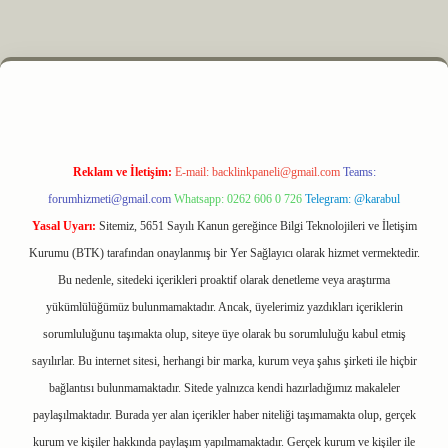
xyz
m elexbet
Reklam ve İletişim:
E-mail:
backlinkpaneli@gmail.com
Teams:
forumhizmeti@gmail.com
Whatsapp: 0262 606 0 726
Telegram: @karabul
Yasal Uyarı:
Sitemiz, 5651 Sayılı Kanun gereğince Bilgi Teknolojileri ve İletişim
Kurumu (BTK) tarafından onaylanmış bir Yer Sağlayıcı olarak hizmet vermektedir.
Bu nedenle, sitedeki içerikleri proaktif olarak denetleme veya araştırma
yükümlülüğümüz bulunmamaktadır. Ancak, üyelerimiz yazdıkları içeriklerin
sorumluluğunu taşımakta olup, siteye üye olarak bu sorumluluğu kabul etmiş
sayılırlar. Bu internet sitesi, herhangi bir marka, kurum veya şahıs şirketi ile hiçbir
bağlantısı bulunmamaktadır. Sitede yalnızca kendi hazırladığımız makaleler
paylaşılmaktadır. Burada yer alan içerikler haber niteliği taşımamakta olup, gerçek
kurum ve kişiler hakkında paylaşım yapılmamaktadır. Gerçek kurum ve kişiler ile