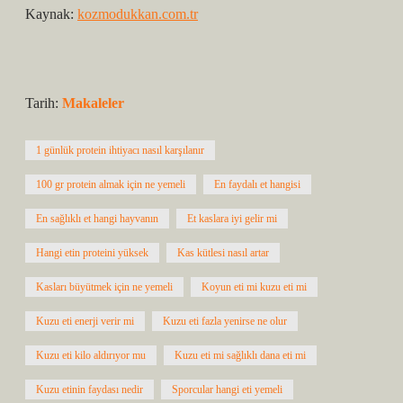
Kaynak:
kozmodukkan.com.tr
Tarih:
Makaleler
1 günlük protein ihtiyacı nasıl karşılanır
100 gr protein almak için ne yemeli
En faydalı et hangisi
En sağlıklı et hangi hayvanın
Et kaslara iyi gelir mi
Hangi etin proteini yüksek
Kas kütlesi nasıl artar
Kasları büyütmek için ne yemeli
Koyun eti mi kuzu eti mi
Kuzu eti enerji verir mi
Kuzu eti fazla yenirse ne olur
Kuzu eti kilo aldırıyor mu
Kuzu eti mi sağlıklı dana eti mi
Kuzu etinin faydası nedir
Sporcular hangi eti yemeli