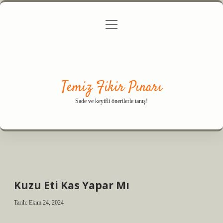
menüyü
Anasayfa
Gizlilik Politikası
Yasal Uyarı
aç
Hakkımızda
Temiz Fikir Pınarı
Sade ve keyifli önerilerle tanış!
Kuzu Eti Kas Yapar Mı
Tarih: Ekim 24, 2024