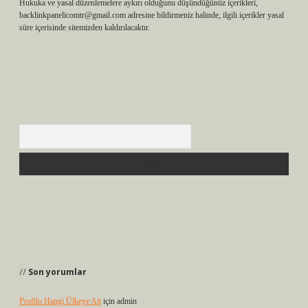
Hukuka ve yasal düzenlemelere aykırı olduğunu düşündüğünüz içerikleri,
backlinkpanelicomtr@gmail.com
adresine bildirmeniz halinde, ilgili içerikler yasal
süre içerisinde sitemizden kaldırılacaktır.
Arama
Son yorumlar
Profilo Hangi Ülkeye Ait
için
admin