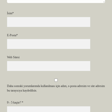
İsim*
E-Posta*
Web Sitesi
Daha sonraki yorumlarımda kullanılması için adım, e-posta adresim ve site adresim
bu tarayıcıya kaydedilsin.
9 - 5 kaçtır?
*