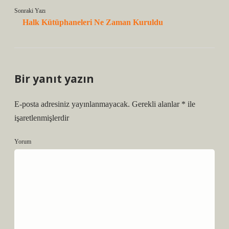
Sonraki Yazı
Halk Kütüphaneleri Ne Zaman Kuruldu
Bir yanıt yazın
E-posta adresiniz yayınlanmayacak.
Gerekli alanlar
*
ile
işaretlenmişlerdir
Yorum