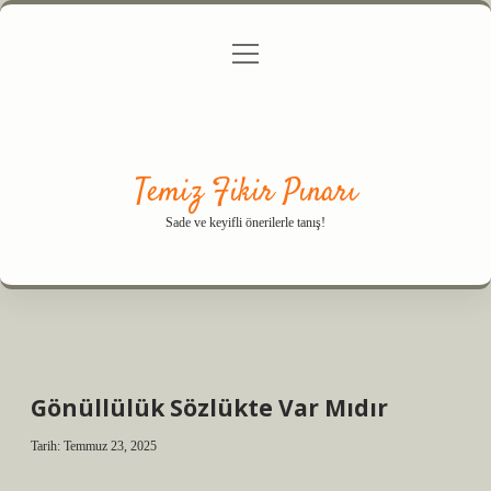
menüyü
Anasayfa
Gizlilik Politikası
Yasal Uyarı
aç
Hakkımızda
Temiz Fikir Pınarı
Sade ve keyifli önerilerle tanış!
Gönüllülük Sözlükte Var Mıdır
Tarih: Temmuz 23, 2025