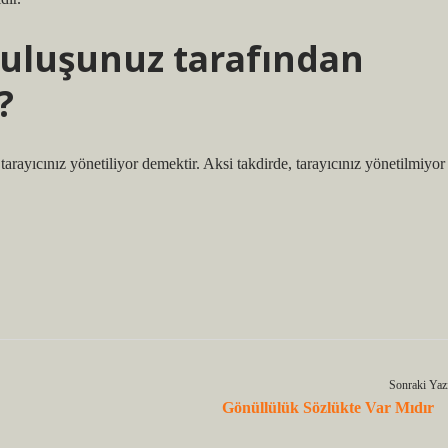
uluşunuz tarafından
?
arayıcınız yönetiliyor demektir. Aksi takdirde, tarayıcınız yönetilmiyor
Sonraki Yaz
Gönüllülük Sözlükte Var Mıdır