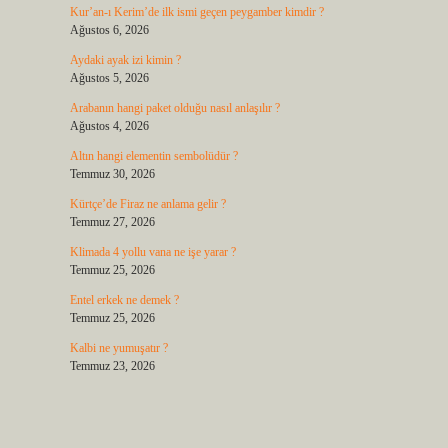
Kur’an-ı Kerim’de ilk ismi geçen peygamber kimdir ?
Ağustos 6, 2026
Aydaki ayak izi kimin ?
Ağustos 5, 2026
Arabanın hangi paket olduğu nasıl anlaşılır ?
Ağustos 4, 2026
Altın hangi elementin sembolüdür ?
Temmuz 30, 2026
Kürtçe’de Firaz ne anlama gelir ?
Temmuz 27, 2026
Klimada 4 yollu vana ne işe yarar ?
Temmuz 25, 2026
Entel erkek ne demek ?
Temmuz 25, 2026
Kalbi ne yumuşatır ?
Temmuz 23, 2026