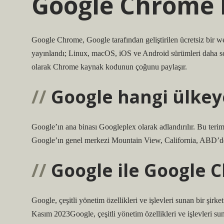
Google Chrome 
Google Chrome, Google tarafından geliştirilen ücretsiz bir 
yayınlandı; Linux, macOS, iOS ve Android sürümleri daha son
olarak Chrome kaynak kodunun çoğunu paylaşır.
Google hangi ülkeye
Google’ın ana binası Googleplex olarak adlandırılır. Bu terim
Google’ın genel merkezi Mountain View, California, ABD’de 
Google ile Google 
Google, çeşitli yönetim özellikleri ve işlevleri sunan bir şirke
Kasım 2023Google, çeşitli yönetim özellikleri ve işlevleri sun