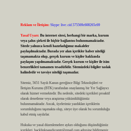
Reklam ve İletişim:
Skype: live:.cid.575569c608265c69
Yasal Uyarı:
Bu internet sitesi, herhangi bir marka, kurum
veya şahıs şirketi ile hiçbir bağlantısı bulunmamaktadır.
Sitede yalnızca kendi hazırladığımız makaleler
paylaşılmaktadır. Burada yer alan içerikler haber niteliği
taşımamakta olup, gerçek kurum ve kişiler hakkında
paylaşım yapılmamaktadır. Gerçek kurum ve kişiler ile isim
benzerlikleri tamamen tesadüfidir. Sitemizdeki bilgiler taslak
halindedir ve tavsiye niteliği taşımazlar.
Sitemiz, 5651 Sayılı Kanun gereğince Bilgi Teknolojileri ve
İletişim Kurumu (BTK) tarafından onaylanmış bir Yer Sağlayıcı
olarak hizmet vermektedir. Bu nedenle, sitedeki içerikleri proaktif
olarak denetleme veya araştırma yükümlülüğümüz
bulunmamaktadır. Ancak, üyelerimiz yazdıkları içeriklerin
sorumluluğunu taşımakta olup, siteye üye olarak bu sorumluluğu
kabul etmiş sayılırlar.
Hukuka ve yasal düzenlemelere aykırı olduğunu düşündüğünüz
içerikleri,
backlinkpanelicomtr@gmail.com
adresine bildirmeniz