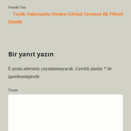
Sonraki Yazı
Varlık Anlayışında Atomcu Görüşü Savunan Ilk Filozof
Kimdir
Bir yanıt yazın
E-posta adresiniz yayınlanmayacak.
Gerekli alanlar
*
ile
işaretlenmişlerdir
Yorum