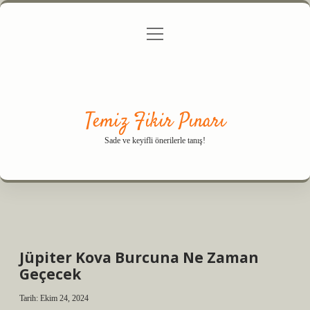
menüyü
Anasayfa
Gizlilik Politikası
Yasal Uyarı
aç
Hakkımızda
Temiz Fikir Pınarı
Sade ve keyifli önerilerle tanış!
Jüpiter Kova Burcuna Ne Zaman
Geçecek
Tarih: Ekim 24, 2024