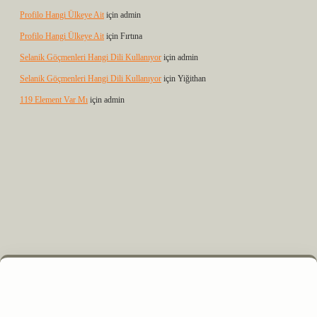
Profilo Hangi Ülkeye Ait
için
admin
Profilo Hangi Ülkeye Ait
için
Fırtına
Selanik Göçmenleri Hangi Dili Kullanıyor
için
admin
Selanik Göçmenleri Hangi Dili Kullanıyor
için
Yiğithan
119 Element Var Mı
için
admin
yz
m elexbet