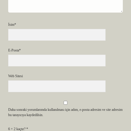
İsim*
E-Posta*
Web Sitesi
Daha sonraki yorumlarımda kullanılması için adım, e-posta adresim ve site adresim
bu tarayıcıya kaydedilsin.
6 + 2 kaçtır?
*