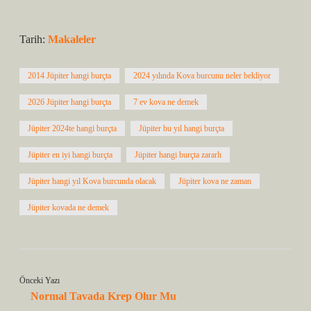
Tarih:
Makaleler
2014 Jüpiter hangi burçta
2024 yılında Kova burcunu neler bekliyor
2026 Jüpiter hangi burçta
7 ev kova ne demek
Jüpiter 2024te hangi burçta
Jüpiter bu yıl hangi burçta
Jüpiter en iyi hangi burçta
Jüpiter hangi burçta zararlı
Jüpiter hangi yıl Kova burcunda olacak
Jüpiter kova ne zaman
Jüpiter kovada ne demek
Önceki Yazı
Normal Tavada Krep Olur Mu