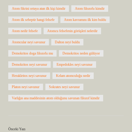
Atom fikrini ortaya atan ilk kişi kimdir
Atom filozofu kimdir
Atom ilk sebeptir hangi felsefe
Atom kavramını ilk kim buldu
Atom nedir felsefe
Atomcu felsefenin görüşleri nelerdir
Atomcular neyi savunur
Dalton neyi buldu
Demokritos doga filozofu mu
Demokritos neden gülüyor
Demokritos neyi savunur
Empedokles neyi savunur
Herakleitos neyi savunur
Kelam atomculuğu nedir
Platon neyi savunur
Sokrates neyi savunur
Varlığın ana maddesinin atom olduğunu savunan filozof kimdir
Önceki Yazı