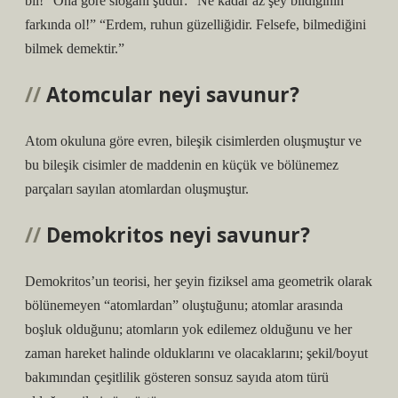
bil!” Ona göre sloganı şudur: “Ne kadar az şey bildiğinin
farkında ol!” “Erdem, ruhun güzelliğidir. Felsefe, bilmediğini
bilmek demektir.”
Atomcular neyi savunur?
Atom okuluna göre evren, bileşik cisimlerden oluşmuştur ve
bu bileşik cisimler de maddenin en küçük ve bölünemez
parçaları sayılan atomlardan oluşmuştur.
Demokritos neyi savunur?
Demokritos’un teorisi, her şeyin fiziksel ama geometrik olarak
bölünemeyen “atomlardan” oluştuğunu; atomlar arasında
boşluk olduğunu; atomların yok edilemez olduğunu ve her
zaman hareket halinde olduklarını ve olacaklarını; şekil/boyut
bakımından çeşitlilik gösteren sonsuz sayıda atom türü