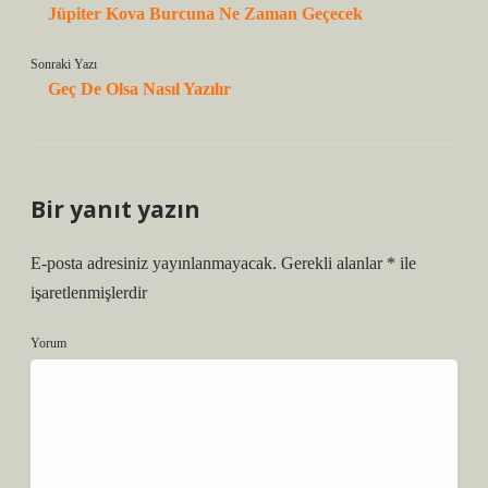
Jüpiter Kova Burcuna Ne Zaman Geçecek
Sonraki Yazı
Geç De Olsa Nasıl Yazılır
Bir yanıt yazın
E-posta adresiniz yayınlanmayacak.
Gerekli alanlar
*
ile
işaretlenmişlerdir
Yorum