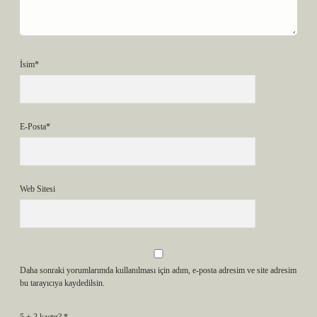
İsim*
E-Posta*
Web Sitesi
Daha sonraki yorumlarımda kullanılması için adım, e-posta adresim ve site adresim
bu tarayıcıya kaydedilsin.