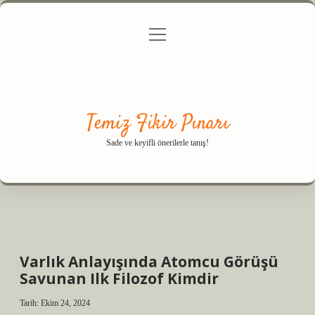
menüyü
Anasayfa
Gizlilik Politikası
Yasal Uyarı
aç
Hakkımızda
Temiz Fikir Pınarı
Sade ve keyifli önerilerle tanış!
Varlık Anlayışında Atomcu Görüşü
Savunan Ilk Filozof Kimdir
Tarih: Ekim 24, 2024