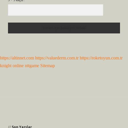
5 + 3 kaçtır?
*
https://altinnet.com
https://valuederm.com.tr
https://roketoyun.com.tr
knight online
nttgame
Sitemap
Sidebar
Son Yazılar