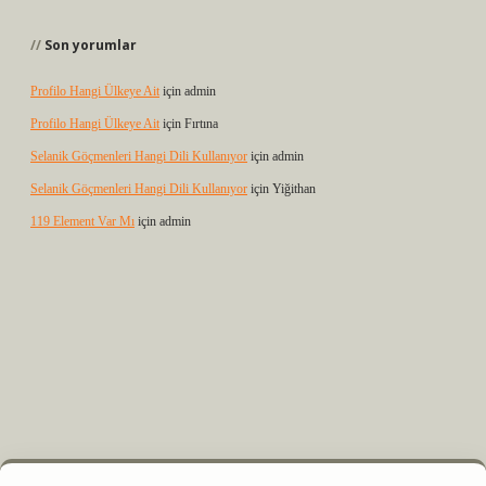
Son yorumlar
Profilo Hangi Ülkeye Ait
için
admin
Profilo Hangi Ülkeye Ait
için
Fırtına
Selanik Göçmenleri Hangi Dili Kullanıyor
için
admin
Selanik Göçmenleri Hangi Dili Kullanıyor
için
Yiğithan
119 Element Var Mı
için
admin
r.xyz
m elexbet