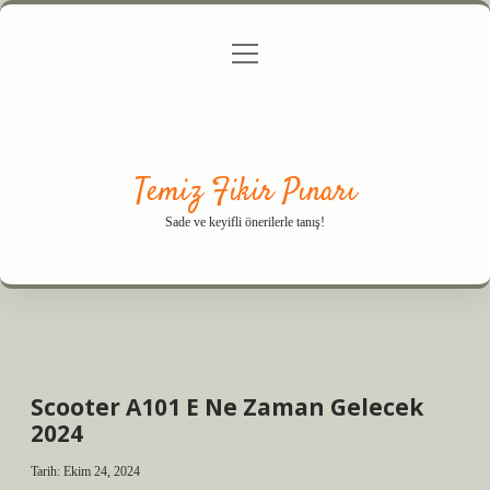
menüyü
Anasayfa
Gizlilik Politikası
Yasal Uyarı
aç
Hakkımızda
Temiz Fikir Pınarı
Sade ve keyifli önerilerle tanış!
Scooter A101 E Ne Zaman Gelecek
2024
Tarih: Ekim 24, 2024