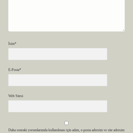
İsim*
E-Posta*
Web Sitesi
Daha sonraki yorumlarımda kullanılması için adım, e-posta adresim ve site adresim