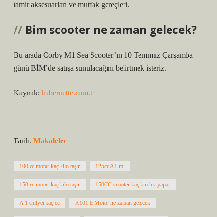
tamir aksesuarları ve mutfak gereçleri.
Bim scooter ne zaman gelecek?
Bu arada Corby M1 Sea Scooter’ın 10 Temmuz Çarşamba
günü BİM’de satışa sunulacağını belirtmek isteriz.
Kaynak:
habernette.com.tr
Tarih:
Makaleler
100 cc motor kaç kilo taşır
125cc A1 mi
150 cc motor kaç kilo taşır
150CC scooter kaç km hız yapar
A 1 ehliyet kaç cc
A101 E Motor ne zaman gelecek