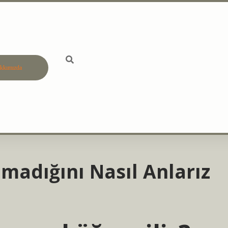
kkımızda
betci
vdcasino g
lmadığını Nasıl Anlarız