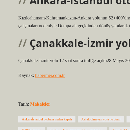
Ankara-İstanbul ot
Kızılcahamam-Kahramankazan-Ankara yolunun 52+400’üncü k
çalışmaları nedeniyle Dempa alt geçidinden dönüş yapılarak t
Çanakkale-İzmir yol
Çanakkale-İzmir yolu 12 saat sonra trafiğe açıldı28 Mayıs 2
Kaynak:
habermer.com.tr
Tarih:
Makaleler
Ankaraİstanbul otobanı neden kapalı
Asfalt olmayan yola ne denir