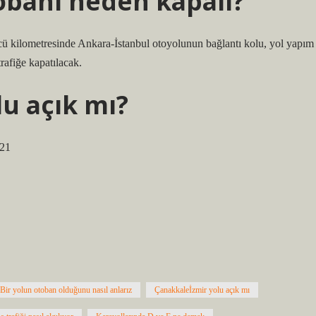
obanı neden kapalı?
ilometresinde Ankara-İstanbul otoyolunun bağlantı kolu, yol yapım
rafiğe kapatılacak.
u açık mı?
021
Bir yolun otoban olduğunu nasıl anlarız
Çanakkaleİzmir yolu açık mı