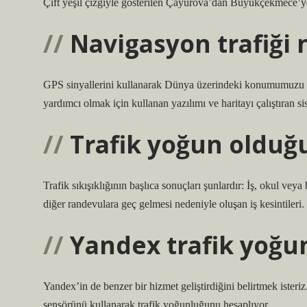
Çift yeşil çizgiyle gösterilen Çayurova’dan Büyükçekmece’y
Navigasyon trafiği n
GPS sinyallerini kullanarak Dünya üzerindeki konumumuzu b
yardımcı olmak için kullanan yazılımı ve haritayı çalıştıran si
Trafik yoğun olduğu
Trafik sıkışıklığının başlıca sonuçları şunlardır: İş, okul ve
diğer randevulara geç gelmesi nedeniyle oluşan iş kesintileri. 
Yandex trafik yoğun
Yandex’in de benzer bir hizmet geliştirdiğini belirtmek isteri
sensörünü kullanarak trafik yoğunluğunu hesaplıyor.