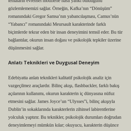
temaların evrensel motiflerle nasıl yankı bulduğunu
gözlemlememizi sağlar. Örneğin, Kafka’nın “Dönüşüm”
romanındaki Gregor Samsa’nın yabancılaşması, Camus’nün
“Yabancı” romanındaki Meursault karakterinde farklı
biçimlerde tekrar eden bir insan deneyimini temsil eder. Bu tür
bağlantılar, okurun insan doğası ve psikolojik tepkiler üzerine
düşünmesini sağlar.
Anlatı Teknikleri ve Duygusal Deneyim
Edebiyatta
anlatı teknikleri
kalitatif psikolojik analiz için
vazgeçilmez araçlardır. Bilinç akışı, flashbackler, farklı bakış
açılarının kullanımı, okurun karakterin iç dünyasına nüfuz
etmesini sağlar. James Joyce’un “Ulysses”i, bilinç akışıyla
Dublin’in sokaklarında karakterlerin zihinsel labirentlerine
yolculuk yaptırır. Bu teknikler, psikolojik durumları doğrudan
deneyimlemeyi mümkün kılar; okuyucu, karakterin düşünce