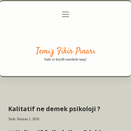
menüyü
Anasayfa
Gizlilik Politikası
Yasal Uyarı
aç
Hakkımızda
Temiz Fikir Pınarı
Sade ve keyifli önerilerle tanış!
Kalitatif ne demek psikoloji ?
Tarih: Haziran 1, 2026