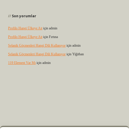
Son yorumlar
Profilo Hangi Ülkeye Ait
için
admin
Profilo Hangi Ülkeye Ait
için
Fırtına
Selanik Göçmenleri Hangi Dili Kullanıyor
için
admin
Selanik Göçmenleri Hangi Dili Kullanıyor
için
Yiğithan
119 Element Var Mı
için
admin
z
m elexbet