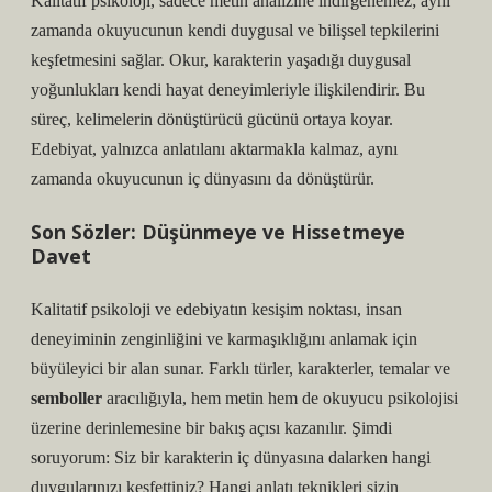
Kalitatif psikoloji, sadece metin analizine indirgenemez; aynı
zamanda okuyucunun kendi duygusal ve bilişsel tepkilerini
keşfetmesini sağlar. Okur, karakterin yaşadığı duygusal
yoğunlukları kendi hayat deneyimleriyle ilişkilendirir. Bu
süreç, kelimelerin dönüştürücü gücünü ortaya koyar.
Edebiyat, yalnızca anlatılanı aktarmakla kalmaz, aynı
zamanda okuyucunun iç dünyasını da dönüştürür.
Son Sözler: Düşünmeye ve Hissetmeye
Davet
Kalitatif psikoloji ve edebiyatın kesişim noktası, insan
deneyiminin zenginliğini ve karmaşıklığını anlamak için
büyüleyici bir alan sunar. Farklı türler, karakterler, temalar ve
semboller
aracılığıyla, hem metin hem de okuyucu psikolojisi
üzerine derinlemesine bir bakış açısı kazanılır. Şimdi
soruyorum: Siz bir karakterin iç dünyasına dalarken hangi
duygularınızı keşfettiniz? Hangi
anlatı teknikleri
sizin